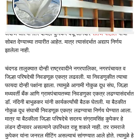
घोषणा डॉ. नंदिनी बाभुळकर यांनी केली आहे. मात्र त्याचवेळी
e
राष्ट्रवादीचे नेते व जिल्हा परिषद सदस्य संग्रामसिंह कुपेकर आणि
त्यांचे बंधू रामराजे कुपेकर वेगळा निर्णय घेण्याच्या तयारीत आहेत.
महायुतीमध्ये जागा वाटपात उमेदवारीवरून अडचण निर्माण होईल असा
अंदाज आल्यानंतर दोघेही कुपेकर बंधू आमदार
सतेज पाटील
यांची
सोबत देण्याच्या तयारीत आहेत. मात्र त्यासंदर्भात अद्याप निर्णय
झालेला नाही.
चंदगड तालुक्यात दोन्ही राष्ट्रवादीने नगरपालिका, नगरपंचायत व
जिल्हा परिषदेची निवडणूक एकत्र लढवली. या निवडणुकीत त्याचा
फायदा दोन्ही पक्षांना झाला. त्यामुळे आगामी गोकुळ दूध संघ, जिल्हा
मध्यवर्ती बँक आणि ग्रामपंचायतच्या निवडणुका एकत्र लढण्यासंदर्भात
डॉ. नंदिनी बाभुळकर यांनी कार्यकर्त्यांची बैठक घेतली. या बैठकीत
गोकुळ दूध संघाची निवडणूक एकत्र लढण्याचा निर्णय घेण्यात आला.
मात्र या बैठकीला जिल्हा परिषदेचे सदस्य संग्रामसिंह कुपेकर हे
लंडन दौऱ्यावर असल्याने उपस्थित राहू शकले नाही. तर रामराजे
कुपेकर यांना जनरल मीटिंग असल्याचं सांगण्यात आले होते. त्यामुळे हे