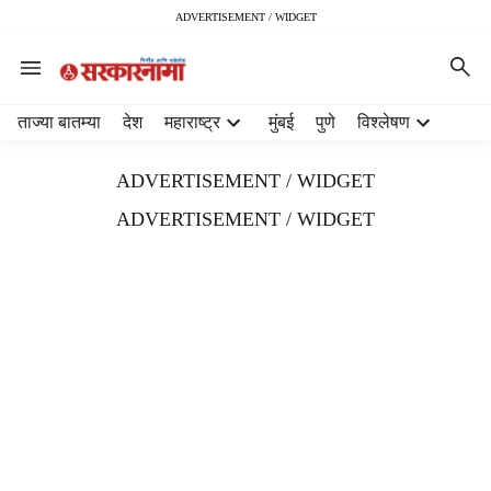
ADVERTISEMENT / WIDGET
H
ताज्या बातम्या
देश
महाराष्ट्र
मुंबई
पुणे
विश्लेषण
e
a
ADVERTISEMENT / WIDGET
d
e
ADVERTISEMENT / WIDGET
r
m
e
n
u
i
t
e
m
s