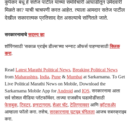
कुपेकर बंधू हे सतेज पाटील यांच्या समविचारी आघाडीतून उमेदवारी
मिळते का? याची चाचपणी करत आहेत. त्याला आमदार सतेज पाटील
देखील सकारात्मक प्रतिसाद देत असल्याचे सांगितले जाते.
सरकारनामाचे
सदस्य व्हा
शॉपिंगसाठी 'सकाळ प्राईम डील्स'च्या भन्नाट ऑफर्स पाहण्यासाठी
क्लिक
करा
.
Read
Latest Marathi Political News
,
Breaking Political News
from
Maharashtra
,
India
,
Pune
&
Mumbai
at Sarkarnama. To Get
Live Political Marathi News on Mobile, Download the
Sarkarnama Mobile App for
Android
and
IOS
. सरकारनामा आता
सर्व सोशल मीडिया प्लॅटफॉर्मवर. ताज्या राजकीय घडामोडींसाठी
फेसबुक
,
ट्विटर
,
इन्स्टाग्राम
,
शेअर चॅट
,
टेलिग्रामवर
आणि
व्हॉट्सॲप
आम्हाला फॉलो करा. तसेच,
सरकारनामा यूट्यूब चॅनेलला
आजच सबस्क्राइब
करा.