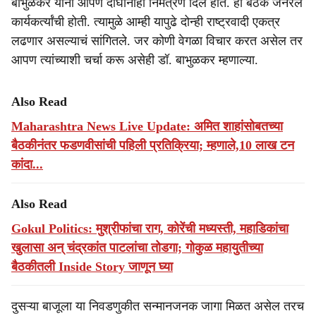
बाभुळकर यांनी आपण दोघांनाही निमंत्रण दिले होते. ही बैठक जनरल
कार्यकर्त्यांची होती. त्यामुळे आम्ही यापुढे दोन्ही राष्ट्रवादी एकत्र
लढणार असल्याचं सांगितले. जर कोणी वेगळा विचार करत असेल तर
आपण त्यांच्याशी चर्चा करू असेही डॉ. बाभुळकर म्हणाल्या.
Also Read
Maharashtra News Live Update: अमित शाहांसोबतच्या
बैठकीनंतर फडणवीसांची पहिली प्रतिक्रिया; म्हणाले,10 लाख टन
कांदा...
Also Read
Gokul Politics: मुश्रीफांचा राग, कोरेंची मध्यस्ती, महाडिकांचा
खुलासा अन् चंद्रकांत पाटलांचा तोडगा; गोकुळ महायुतीच्या
बैठकीतली Inside Story जाणून घ्या
दुसऱ्या बाजूला या निवडणुकीत सन्मानजनक जागा मिळत असेल तरच