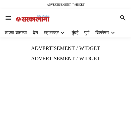
ADVERTISEMENT / WIDGET
H
ताज्या बातम्या
देश
महाराष्ट्र
मुंबई
पुणे
विश्लेषण
e
a
ADVERTISEMENT / WIDGET
d
e
ADVERTISEMENT / WIDGET
r
m
e
n
u
i
t
e
m
s