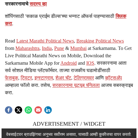
सरकारनामाचे
सदस्य व्हा
शॉपिंगसाठी 'सकाळ प्राईम डील्स'च्या भन्नाट ऑफर्स पाहण्यासाठी
क्लिक
करा
.
Read
Latest Marathi Political News
,
Breaking Political News
from
Maharashtra
,
India
,
Pune
&
Mumbai
at Sarkarnama. To Get
Live Political Marathi News on Mobile, Download the
Sarkarnama Mobile App for
Android
and
IOS
. सरकारनामा आता
सर्व सोशल मीडिया प्लॅटफॉर्मवर. ताज्या राजकीय घडामोडींसाठी
फेसबुक
,
ट्विटर
,
इन्स्टाग्राम
,
शेअर चॅट
,
टेलिग्रामवर
आणि
व्हॉट्सॲप
आम्हाला फॉलो करा. तसेच,
सरकारनामा यूट्यूब चॅनेलला
आजच सबस्क्राइब
करा.
ADVERTISEMENT / WIDGET
ADVERTISEMENT / WIDGET
वेबसाईटवर ब्राउझिंगचा अनुभव सर्वोत्तम असावा, यासाठी आम्ही कुकीजचा वापर करतो.