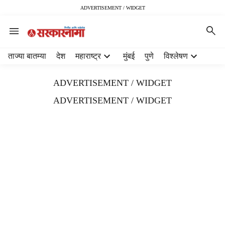
ADVERTISEMENT / WIDGET
H
ताज्या बातम्या
देश
महाराष्ट्र
मुंबई
पुणे
विश्लेषण
e
a
ADVERTISEMENT / WIDGET
d
e
ADVERTISEMENT / WIDGET
r
m
e
n
u
i
t
e
m
s