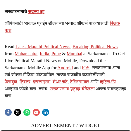
सरकारनामाचे
सदस्य व्हा
शॉपिंगसाठी 'सकाळ प्राईम डील्स'च्या भन्नाट ऑफर्स पाहण्यासाठी
क्लिक
करा
.
Read
Latest Marathi Political News
,
Breaking Political News
from
Maharashtra
,
India
,
Pune
&
Mumbai
at Sarkarnama. To Get
Live Political Marathi News on Mobile, Download the
Sarkarnama Mobile App for
Android
and
IOS
. सरकारनामा आता
सर्व सोशल मीडिया प्लॅटफॉर्मवर. ताज्या राजकीय घडामोडींसाठी
फेसबुक
,
ट्विटर
,
इन्स्टाग्राम
,
शेअर चॅट
,
टेलिग्रामवर
आणि
व्हॉट्सॲप
आम्हाला फॉलो करा. तसेच,
सरकारनामा यूट्यूब चॅनेलला
आजच सबस्क्राइब
करा.
ADVERTISEMENT / WIDGET