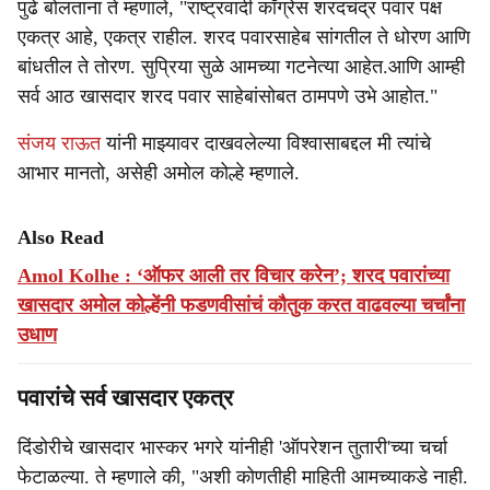
पुढे बोलताना ते म्हणाले, "राष्ट्रवादी काँग्रेस शरदचंद्र पवार पक्ष
एकत्र आहे, एकत्र राहील. शरद पवारसाहेब सांगतील ते धोरण आणि
बांधतील ते तोरण. सुप्रिया सुळे आमच्या गटनेत्या आहेत.आणि आम्ही
सर्व आठ खासदार शरद पवार साहेबांसोबत ठामपणे उभे आहोत."
संजय राऊत
यांनी माझ्यावर दाखवलेल्या विश्वासाबद्दल मी त्यांचे
आभार मानतो, असेही अमोल कोल्हे म्हणाले.
Also Read
Amol Kolhe : ‘ऑफर आली तर विचार करेन’; शरद पवारांच्या
खासदार अमोल कोल्हेंनी फडणवीसांचं कौतुक करत वाढवल्या चर्चांना
उधाण
पवारांचे सर्व खासदार एकत्र
दिंडोरीचे खासदार भास्कर भगरे यांनीही 'ऑपरेशन तुतारी'च्या चर्चा
फेटाळल्या. ते म्हणाले की, "अशी कोणतीही माहिती आमच्याकडे नाही.