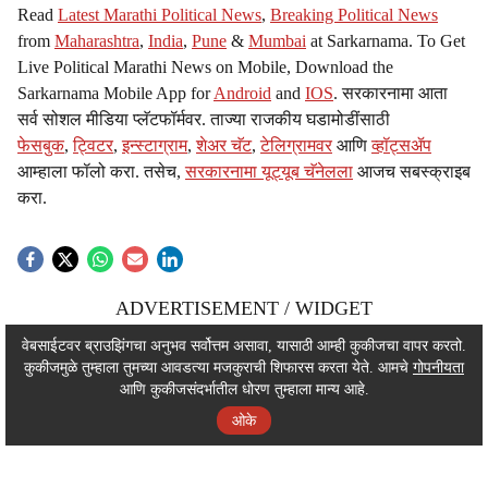
Read
Latest Marathi Political News
,
Breaking Political News
from
Maharashtra
,
India
,
Pune
&
Mumbai
at Sarkarnama. To Get
Live Political Marathi News on Mobile, Download the
Sarkarnama Mobile App for
Android
and
IOS
. सरकारनामा आता
सर्व सोशल मीडिया प्लॅटफॉर्मवर. ताज्या राजकीय घडामोडींसाठी
फेसबुक
,
ट्विटर
,
इन्स्टाग्राम
,
शेअर चॅट
,
टेलिग्रामवर
आणि
व्हॉट्सॲप
आम्हाला फॉलो करा. तसेच,
सरकारनामा यूट्यूब चॅनेलला
आजच सबस्क्राइब
करा.
ADVERTISEMENT / WIDGET
ADVERTISEMENT / WIDGET
वेबसाईटवर ब्राउझिंगचा अनुभव सर्वोत्तम असावा, यासाठी आम्ही कुकीजचा वापर करतो.
कुकीजमुळे तुम्हाला तुमच्या आवडत्या मजकुराची शिफारस करता येते. आमचे
गोपनीयता
ADVERTISEMENT / WIDGET
आणि कुकीजसंदर्भातील धोरण तुम्हाला मान्य आहे.
ओके