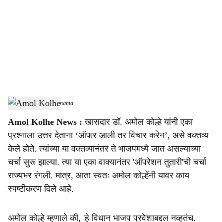
c
i
a
l
s
Amol Kolhe
-
Sarkarnama
h
Amol Kolhe News :
खासदार डॉ. अमोल कोल्हे यांनी एका
a
प्रश्नाला उत्तर देताना ‘ऑफर आली तर विचार करेन’, असे वक्तव्य
r
केले होते. त्यांच्या या वक्तव्यानंतर ते भाजपमध्ये जात असल्याच्या
चर्चा सुरू झाल्या. त्या या एका वाक्यानंतर 'ऑपरेशन तुतारी'ची चर्चा
e
राज्यभर रंगली. मात्र, आता स्वतः अमोल कोल्हेंनी यावर काय
स्पष्टीकरण दिले आहे.
अमोल कोल्हे म्हणाले की, 'हे विधान भाजप प्रवेशाबद्दल नव्हतंच.