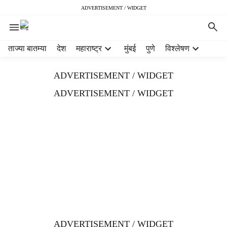
ADVERTISEMENT / WIDGET
H
ताज्या बातम्या
देश
महाराष्ट्र
मुंबई
पुणे
विश्लेषण
e
a
ADVERTISEMENT / WIDGET
d
e
ADVERTISEMENT / WIDGET
r
m
e
n
u
i
t
e
m
s
ADVERTISEMENT / WIDGET