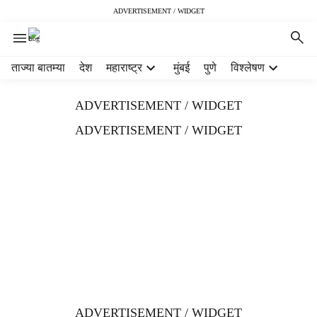
ADVERTISEMENT / WIDGET
H
ताज्या बातम्या
देश
महाराष्ट्र
मुंबई
पुणे
विश्लेषण
e
a
ADVERTISEMENT / WIDGET
d
e
ADVERTISEMENT / WIDGET
r
m
e
n
u
i
t
e
m
s
ADVERTISEMENT / WIDGET