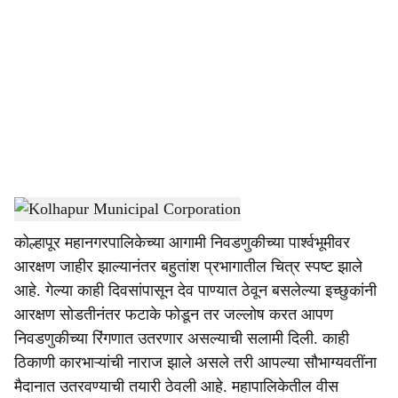
o
c
i
a
l
s
Kolhapur Municipal Corporation
-
Sarkarnama
h
कोल्हापूर महानगरपालिकेच्या आगामी निवडणुकीच्या पार्श्वभूमीवर
a
आरक्षण जाहीर झाल्यानंतर बहुतांश प्रभागातील चित्र स्पष्ट झाले
r
आहे. गेल्या काही दिवसांपासून देव पाण्यात ठेवून बसलेल्या इच्छुकांनी
आरक्षण सोडतीनंतर फटाके फोडून तर जल्लोष करत आपण
e
निवडणुकीच्या रिंगणात उतरणार असल्याची सलामी दिली. काही
ठिकाणी कारभाऱ्यांची नाराज झाले असले तरी आपल्या सौभाग्यवतींना
मैदानात उतरवण्याची तयारी ठेवली आहे. महापालिकेतील वीस