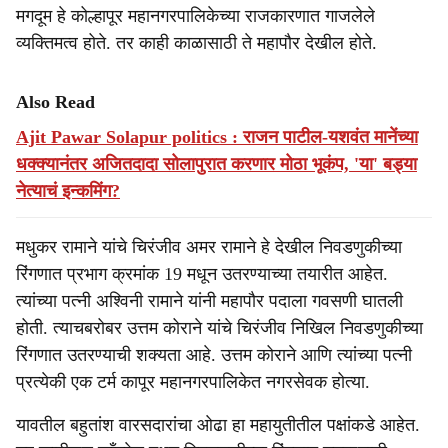
मगदूम हे कोल्हापूर महानगरपालिकेच्या राजकारणात गाजलेले
व्यक्तिमत्व होते. तर काही काळासाठी ते महापौर देखील होते.
Also Read
Ajit Pawar Solapur politics : राजन पाटील-यशवंत मानेंच्या
धक्क्यानंतर अजितदादा सोलापुरात करणार मोठा भूकंप, 'या' बड्या
नेत्याचं इन्कमिंग?
मधुकर रामाने यांचे चिरंजीव अमर रामाने हे देखील निवडणुकीच्या
रिंगणात प्रभाग क्रमांक 19 मधून उतरण्याच्या तयारीत आहेत.
त्यांच्या पत्नी अश्विनी रामाने यांनी महापौर पदाला गवसणी घातली
होती. त्याचबरोबर उत्तम कोराने यांचे चिरंजीव निखिल निवडणुकीच्या
रिंगणात उतरण्याची शक्यता आहे. उत्तम कोराने आणि त्यांच्या पत्नी
प्रत्येकी एक टर्म कापूर महानगरपालिकेत नगरसेवक होत्या.
यावतील बहुतांश वारसदारांचा ओढा हा महायुतीतील पक्षांकडे आहेत.