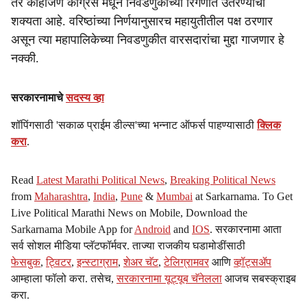
तर काहीजण काँग्रेस मधून निवडणुकीच्या रिंगणात उतरण्याची
शक्यता आहे. वरिष्ठांच्या निर्णयानुसारच महायुतीतील पक्ष ठरणार
असून त्या महापालिकेच्या निवडणुकीत वारसदारांचा मुद्दा गाजणार हे
नक्की.
सरकारनामाचे
सदस्य व्हा
शॉपिंगसाठी 'सकाळ प्राईम डील्स'च्या भन्नाट ऑफर्स पाहण्यासाठी
क्लिक
करा
.
Read
Latest Marathi Political News
,
Breaking Political News
from
Maharashtra
,
India
,
Pune
&
Mumbai
at Sarkarnama. To Get
Live Political Marathi News on Mobile, Download the
Sarkarnama Mobile App for
Android
and
IOS
. सरकारनामा आता
सर्व सोशल मीडिया प्लॅटफॉर्मवर. ताज्या राजकीय घडामोडींसाठी
फेसबुक
,
ट्विटर
,
इन्स्टाग्राम
,
शेअर चॅट
,
टेलिग्रामवर
आणि
व्हॉट्सॲप
आम्हाला फॉलो करा. तसेच,
सरकारनामा यूट्यूब चॅनेलला
आजच सबस्क्राइब
करा.