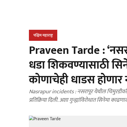
पश्चिम महाराष्ट्र
Praveen Tarde : ‘नसरा
धडा शिकवण्यासाठी सिनेम
कोणाचेही धाडस होणार 
Nasrapur incidents : नसरापूर येथील चिमुरडीवरील अत्याचार आणि हत्येनंतर प्रवीण तरडे यांनी संतप्त
प्रतिक्रिया दिली. अशा गुन्ह्यांविरोधात सिनेमा काढणा