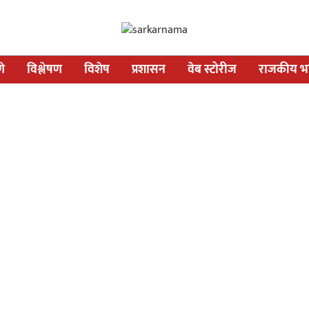
णे
विश्लेषण
विशेष
प्रशासन
वेब स्टोरीज
राजकीय भव