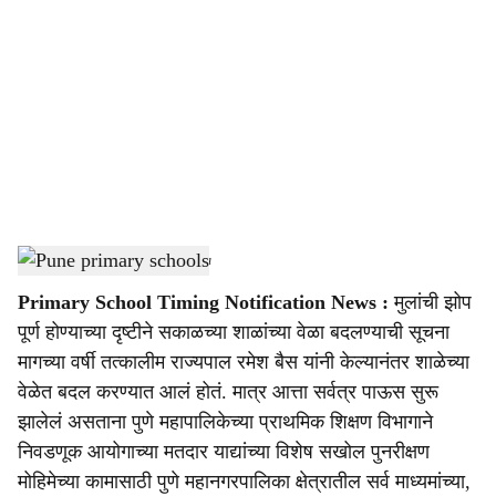
o
c
i
a
l
s
Pune primary schools
-
sarkarnama
h
Primary School Timing Notification News :
मुलांची झोप
a
पूर्ण होण्याच्या दृष्टीने सकाळच्या शाळांच्या वेळा बदलण्याची सूचना
r
मागच्या वर्षी तत्कालीम राज्यपाल रमेश बैस यांनी केल्यानंतर शाळेच्या
वेळेत बदल करण्यात आलं होतं. मात्र आत्ता सर्वत्र पाऊस सुरू
e
झालेलं असताना पुणे महापालिकेच्या प्राथमिक शिक्षण विभागाने
निवडणूक आयोगाच्या मतदार याद्यांच्या विशेष सखोल पुनरीक्षण
मोहिमेच्या कामासाठी पुणे महानगरपालिका क्षेत्रातील सर्व माध्यमांच्या,