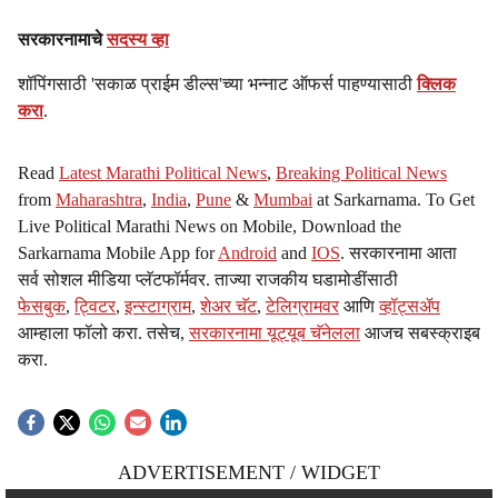
सरकारनामाचे
सदस्य व्हा
शॉपिंगसाठी 'सकाळ प्राईम डील्स'च्या भन्नाट ऑफर्स पाहण्यासाठी
क्लिक
करा
.
Read
Latest Marathi Political News
,
Breaking Political News
from
Maharashtra
,
India
,
Pune
&
Mumbai
at Sarkarnama. To Get
Live Political Marathi News on Mobile, Download the
Sarkarnama Mobile App for
Android
and
IOS
. सरकारनामा आता
सर्व सोशल मीडिया प्लॅटफॉर्मवर. ताज्या राजकीय घडामोडींसाठी
फेसबुक
,
ट्विटर
,
इन्स्टाग्राम
,
शेअर चॅट
,
टेलिग्रामवर
आणि
व्हॉट्सॲप
आम्हाला फॉलो करा. तसेच,
सरकारनामा यूट्यूब चॅनेलला
आजच सबस्क्राइब
करा.
ADVERTISEMENT / WIDGET