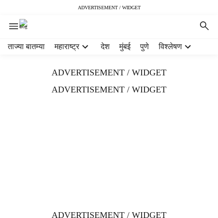
ADVERTISEMENT / WIDGET
H
ताज्या बातम्या
महाराष्ट्र
देश
मुंबई
पुणे
विश्लेषण
e
a
ADVERTISEMENT / WIDGET
d
e
ADVERTISEMENT / WIDGET
r
m
e
n
u
i
t
e
m
s
ADVERTISEMENT / WIDGET