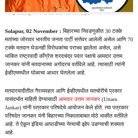
जानकर यांनी सुचवले की,
मतदान मशीनचे प्रोग्रॅम सर्व पक्षांना
दाखवावेत
, अन्यथा मतचोरी थांबणार नाही.
Solapur, 02 November :
बिहारच्या निवडणुकीत 30 टक्के
मतांच्या जोरावर भारतीय जनता पार्टी सत्तेवर आलेली असेल आणि 70
टक्के मतदान घेऊनही विरोधकांचा पराभव झालेला असेल, असे
भाकित राष्ट्रवादी काँग्रेस शरदचंद्र पवार पक्षाचे आमदार उत्तम
जानकर यांनी मतदानाच्या अगोदरच वर्तविले आहे. त्यासाठी त्यांनी
ईव्हीएममधील घोळाचा आधार घेतलेला आहे.
मतदारयादीतील गैरव्यवहार आणि ईव्हीएमधील मतचोरीचे प्रकार
यासंदर्भात माहिती देण्यासाठी
आमदार उत्तम जानकर
(Uttam
Jankar) यांनी पत्रकार परिषदेचे आयोजन केले होते. त्या पत्रकार
परिषदेत जानकर यंनी बिहारच्या निकालाबाबत मोठे भाकीत वर्तविले
आहे. ते ऐकून इंडिया आघाडीच्या नेत्याची झोप उडण्याची शक्यता
आहे.