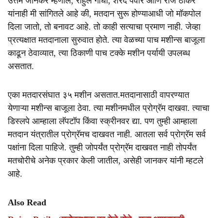
उत्तम जानकर म्हणाले, राहुल गांधी, शरद पवार आणि राज ठाकरे
यांनाही मी सांगितले आहे की, मतदान सुरू होण्याआधी जो मॉकपोल
दिला जातो, तो बनावट आहे. तो काही सत्याचा प्रमाण नाही. जेव्हा
प्रत्यक्षात मतदानाला सुरुवात होते. त्या वेळच्या पाच मशीन्स बाजूला
काढून ठेवाव्यात, त्या ठिकाणी पाच टक्के मशीन पर्यायी उपलब्ध
असतात.
एका मतदारसंघात ३५ मशीन असतात.मतदानासाठी वापरण्यात
येणाऱ्या मशीन्स बाजूला ठेवा. त्या मशीनमधील प्रोग्रॅम दाखवा. त्याचा
डिस्लपे आम्हाला लॅपटॉप किंवा स्क्रीनवर द्या. पण तुम्ही आम्हाला
मतदान यंत्रातील प्रोग्रॅमच दाखवत नाही. आतला सर्व प्रोग्रॅम सर्व
पक्षांना दिला पाहिजे. तुम्ही जोपर्यंत प्रोग्रॅम दाखवत नाही तोपर्यंत
मतचोरीचे अनेक प्रकार केली जातील, असेही जानकर यांनी म्हटले
आहे.
Also Read