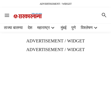
ADVERTISEMENT / WIDGET
H
ताज्या बातम्या
देश
महाराष्ट्र
मुंबई
पुणे
विश्लेषण
e
a
ADVERTISEMENT / WIDGET
d
e
ADVERTISEMENT / WIDGET
r
m
e
n
u
i
t
e
m
s