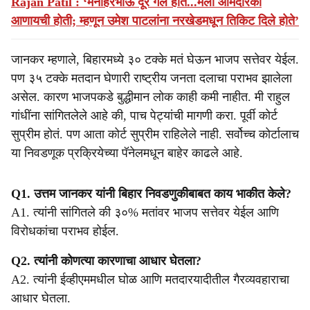
Rajan Patil : ‘मनोहरभाऊ दूर गेले होते...मला आमदारकी
आणायची होती; म्हणून उमेश पाटलांना नरखेडमधून तिकिट दिले होते’
जानकर म्हणाले, बिहारमध्ये ३० टक्के मतं घेऊन भाजप सत्तेवर येईल.
पण ३५ टक्के मतदान घेणारी राष्ट्रीय जनता दलाचा पराभव झालेला
असेल. कारण भाजपकडे बुद्धीमान लोक काही कमी नाहीत. मी राहुल
गांधींना सांगितलेले आहे की, पाच पेट्यांची मागणी करा. पूर्वी कोर्ट
सुप्रीम होतं. पण आता कोर्ट सुप्रीम राहिलेले नाही. सर्वोच्च कोर्टालाच
या निवडणूक प्रक्रियेच्या पॅनेलमधून बाहेर काढले आहे.
Q1. उत्तम जानकर यांनी बिहार निवडणुकीबाबत काय भाकीत केले?
A1. त्यांनी सांगितले की ३०% मतांवर भाजप सत्तेवर येईल आणि
विरोधकांचा पराभव होईल.
Q2. त्यांनी कोणत्या कारणाचा आधार घेतला?
A2. त्यांनी ईव्हीएममधील घोळ आणि मतदारयादीतील गैरव्यवहाराचा
आधार घेतला.