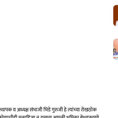
ंस्थापक व अध्यक्ष संभाजी भिडे गुरुजी हे त्यांच्या रोखठोक
ते कोणाचीही मुलाहिजा न राखता आपली भूमिका बेधडकपणे