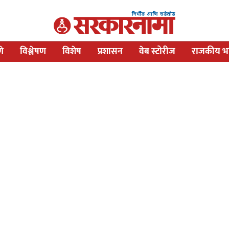
णे
विश्लेषण
विशेष
प्रशासन
वेब स्टोरीज
राजकीय भव