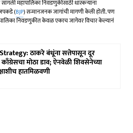
यांनी सांगली महापालिका निवडणुकीसाठी धारकऱ्यांना
जपकडे (
BJP
) सन्मानजनक जागांची मागणी केली होती. पण
महापालिका निवडणुकीत केवळ एकाच जागेवर विचार केल्यानं
rategy: ठाकरे बंधूंना सत्तेपासून दूर
 काँग्रेसचा मोठा डाव; ऐनवेळी शिवसेनेच्या
रपक्षाशीच हातमिळवणी