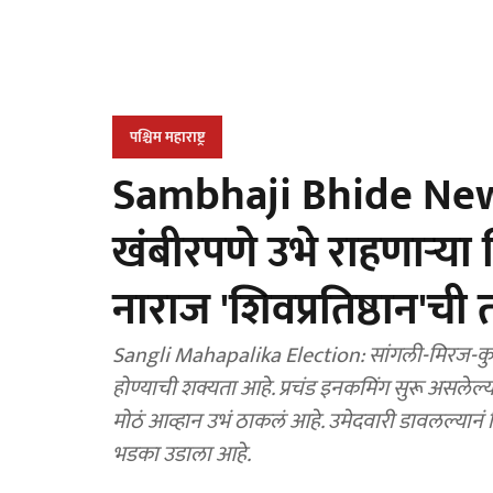
पश्चिम महाराष्ट्र
Sambhaji Bhide News
खंबीरपणे उभे राहणाऱ्या 
नाराज 'शिवप्रतिष्ठान'
Sangli Mahapalika Election: सांगली-मिरज-कुपव
होण्याची शक्यता आहे. प्रचंड इनकमिंग सुरू असलेल
मोठं आव्हान उभं ठाकलं आहे. उमेदवारी डावलल्यानं शिव
भडका उडाला आहे.