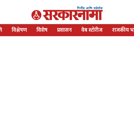
णे
विश्लेषण
विशेष
प्रशासन
वेब स्टोरीज
राजकीय भव