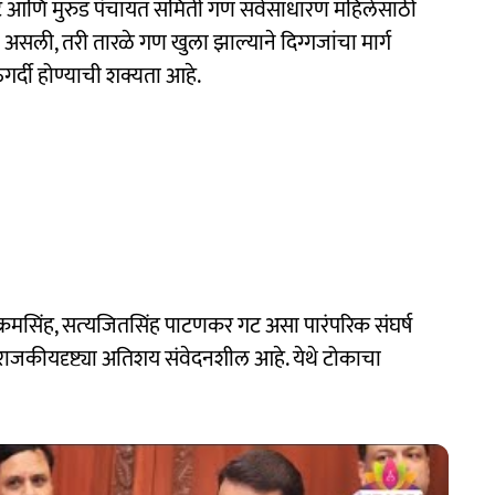
ट आणि मुरुड पंचायत समिती गण सर्वसाधारण महिलेसाठी
 असली, तरी तारळे गण खुला झाल्याने दिग्गजांचा मार्ग
र्दी होण्याची शक्यता आहे.
िक्रमसिंह, सत्‍यजितसिंह पाटणकर गट असा पारंपरिक संघर्ष
ाजकीयदृष्ट्या अतिशय संवेदनशील आहे. येथे टोकाचा