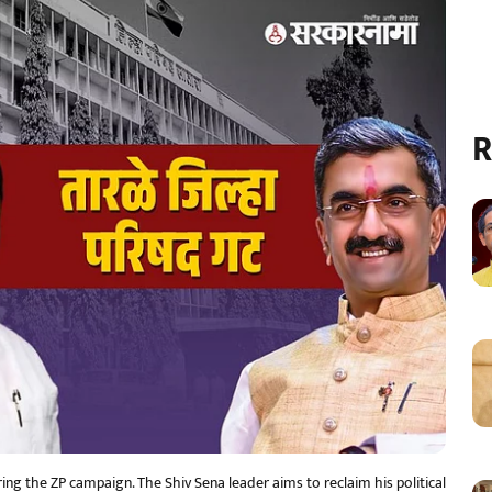
R
ng the ZP campaign. The Shiv Sena leader aims to reclaim his political