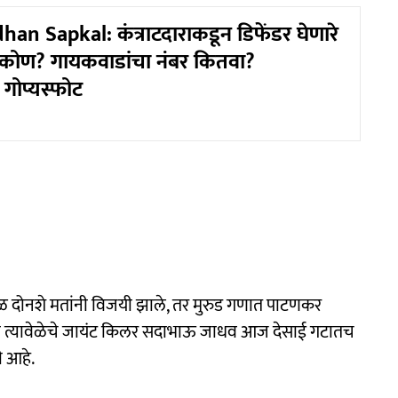
an Sapkal: कंत्राटदाराकडून डिफेंडर घेणारे
कोण? गायकवाडांचा नंबर कितवा?
गोप्यस्फोट
ळ दोनशे मतांनी विजयी झाले, तर मुरुड गणात पाटणकर
 आता त्यावेळेचे जायंट किलर सदाभाऊ जाधव आज देसाई गटातच
ी आहे.