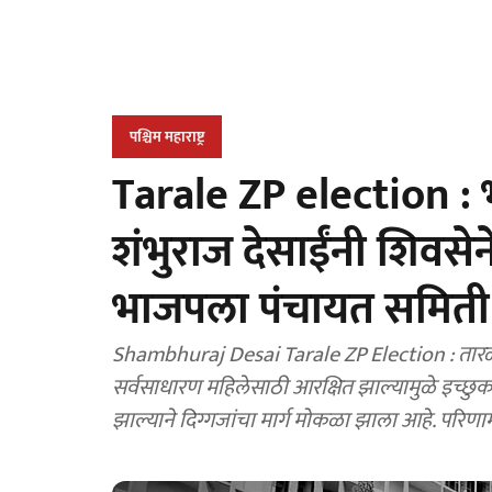
पश्चिम महाराष्ट्र
Tarale ZP election : भ
शंभुराज देसाईंनी शिवस
भाजपला पंचायत समिती र
Shambhuraj Desai Tarale ZP Election : तारळ
सर्वसाधारण महिलेसाठी आरक्षित झाल्यामुळे इच्छुक
झाल्याने दिग्गजांचा मार्ग मोकळा झाला आहे. परिणा