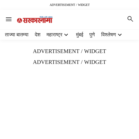
ADVERTISEMENT / WIDGET
H
ताज्या बातम्या
देश
महाराष्ट्र
मुंबई
पुणे
विश्लेषण
e
a
ADVERTISEMENT / WIDGET
d
e
ADVERTISEMENT / WIDGET
r
m
e
n
u
i
t
e
m
s