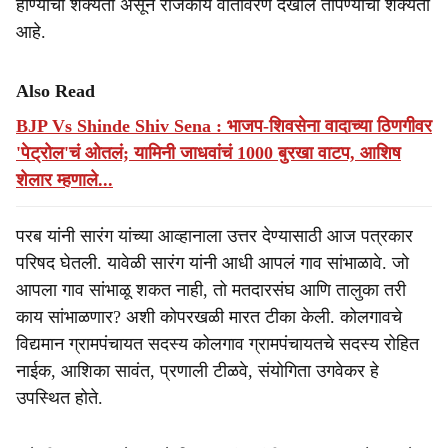
होण्याची शक्यता असून राजकीय वातावरण देखील तापण्याची शक्यता
आहे.
Also Read
BJP Vs Shinde Shiv Sena : भाजप-शिवसेना वादाच्या ठिणगीवर
'पेट्रोल'चं ओतलं; यामिनी जाधवांचं 1000 बुरखा वाटप, आशिष
शेलार म्हणाले...
परब यांनी सारंग यांच्या आव्हानाला उत्तर देण्यासाठी आज पत्रकार
परिषद घेतली. यावेळी सारंग यांनी आधी आपलं गाव सांभाळावे. जो
आपला गाव सांभाळू शकत नाही, तो मतदारसंघ आणि तालुका तरी
काय सांभाळणार? अशी कोपरखळी मारत टीका केली. कोलगावचे
विद्यमान ग्रामपंचायत सदस्य कोलगाव ग्रामपंचायतचे सदस्य रोहित
नाईक, आशिका सावंत, प्रणाली टीळवे, संयोगिता उगवेकर हे
उपस्थित होते.