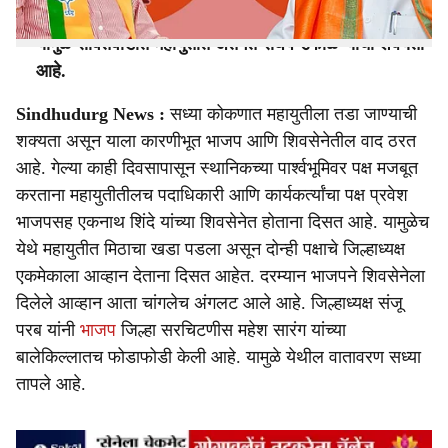
ग्रामपंचायत सदस्यांचा पाठिंबा जाहीर केला.
यामुळे सावंतवाडीत महायुतीत अंतर्गत संघर्ष उफाळण्याची शक्यता
आहे.
Sindhudurg News :
सध्या कोकणात महायुतीला तडा जाण्याची
शक्यता असून याला कारणीभूत भाजप आणि शिवसेनेतील वाद ठरत
आहे. गेल्या काही दिवसापासून स्थानिकच्या पार्श्वभूमिवर पक्ष मजबूत
करताना महायुतीतीलच पदाधिकारी आणि कार्यकर्त्यांचा पक्ष प्रवेश
भाजपसह एकनाथ शिंदे यांच्या शिवसेनेत होताना दिसत आहे. यामुळेच
येथे महायुतीत मिठाचा खडा पडला असून दोन्ही पक्षाचे जिल्हाध्यक्ष
एकमेकाला आव्हान देताना दिसत आहेत. दरम्यान भाजपने शिवसेनेला
दिलेले आव्हान आता चांगलेच अंगलट आले आहे. जिल्हाध्यक्ष संजू
परब यांनी
भाजप
जिल्हा सरचिटणीस महेश सारंग यांच्या
बालेकिल्लातच फोडाफोडी केली आहे. यामुळे येथील वातावरण सध्या
तापले आहे.