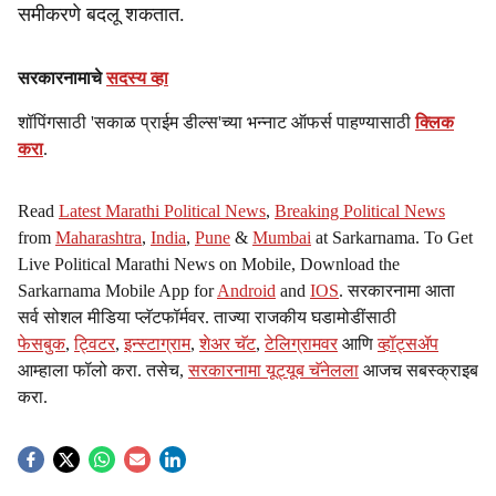
समीकरणे बदलू शकतात.
सरकारनामाचे
सदस्य व्हा
शॉपिंगसाठी 'सकाळ प्राईम डील्स'च्या भन्नाट ऑफर्स पाहण्यासाठी
क्लिक
करा
.
Read
Latest Marathi Political News
,
Breaking Political News
from
Maharashtra
,
India
,
Pune
&
Mumbai
at Sarkarnama. To Get
Live Political Marathi News on Mobile, Download the
Sarkarnama Mobile App for
Android
and
IOS
. सरकारनामा आता
सर्व सोशल मीडिया प्लॅटफॉर्मवर. ताज्या राजकीय घडामोडींसाठी
फेसबुक
,
ट्विटर
,
इन्स्टाग्राम
,
शेअर चॅट
,
टेलिग्रामवर
आणि
व्हॉट्सॲप
आम्हाला फॉलो करा. तसेच,
सरकारनामा यूट्यूब चॅनेलला
आजच सबस्क्राइब
करा.