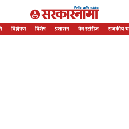
णे
विश्लेषण
विशेष
प्रशासन
वेब स्टोरीज
राजकीय भव