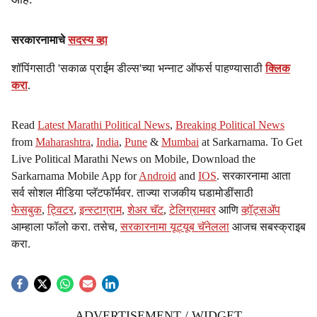
सरकारनामाचे
सदस्य व्हा
शॉपिंगसाठी 'सकाळ प्राईम डील्स'च्या भन्नाट ऑफर्स पाहण्यासाठी
क्लिक
करा
.
Read
Latest Marathi Political News
,
Breaking Political News
from
Maharashtra
,
India
,
Pune
&
Mumbai
at Sarkarnama. To Get
Live Political Marathi News on Mobile, Download the
Sarkarnama Mobile App for
Android
and
IOS
. सरकारनामा आता
सर्व सोशल मीडिया प्लॅटफॉर्मवर. ताज्या राजकीय घडामोडींसाठी
फेसबुक
,
ट्विटर
,
इन्स्टाग्राम
,
शेअर चॅट
,
टेलिग्रामवर
आणि
व्हॉट्सॲप
आम्हाला फॉलो करा. तसेच,
सरकारनामा यूट्यूब चॅनेलला
आजच सबस्क्राइब
करा.
ADVERTISEMENT / WIDGET