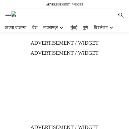
ADVERTISEMENT / WIDGET
H
ताज्या बातम्या
देश
महाराष्ट्र
मुंबई
पुणे
विश्लेषण
e
a
ADVERTISEMENT / WIDGET
d
e
ADVERTISEMENT / WIDGET
r
m
e
n
u
i
t
e
m
s
ADVERTISEMENT / WIDGET