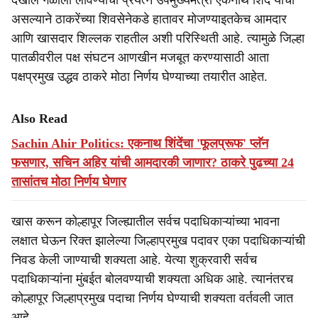
देखील गळाला लावण्याचा प्रयत्न उपमुख्यमंत्री एकनाथ शिंदे यांचा
असल्याने ठाकरेंच्या शिवसेनेकडे हातावर मोजण्याइतकेच आमदार
आणि खासदार शिल्लक राहतील अशी परिस्थिती आहे. त्यामुळे जिल्हा
पातळीवरील पक्ष संघटन आणखीन मजबूत करण्यासाठी आता
पक्षप्रमुख उद्धव ठाकरे मोठा निर्णय घेण्याच्या तयारीत आहेत.
Also Read
Sachin Ahir Politics: एकनाथ शिंदेंचा 'फूलप्रूफ' प्लॅन
फसणार, सचिन अहिर यांची आमदारकी जाणार? ठाकरे पुढच्या 24
तासांतच मोठा निर्णय घेणार
खास करून कोल्हापूर जिल्ह्यातील सर्वच पदाधिकाऱ्यांच्या भावना
लक्षात घेऊन रिक्त झालेल्या जिल्हाप्रमुख पदावर एका पदाधिकाऱ्यांची
निवड केली जाण्याची शक्यता आहे. येत्या शुक्रवारी सर्वच
पदाधिकाऱ्यांना मुंबईत बोलवण्याची शक्यता अधिक आहे. त्यानंतरच
कोल्हापूर जिल्हाप्रमुख पदाचा निर्णय घेण्याची शक्यता वर्तवली जात
आहे.