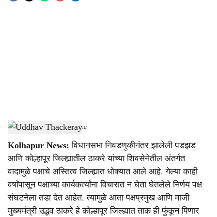
o
c
i
a
l
s
Uddhav Thackeray
-
Sarkarnama
h
Kolhapur News:
विधानसभा निवडणुकीनंतर झालेली पडझड
a
आणि कोल्हापूर जिल्ह्यातील ठाकरे यांच्या शिवसेनेतील अंतर्गत
r
वादामुळे पक्षाचे अस्तित्व जिल्ह्यात धोक्यात आले आहे. गेल्या काही
वर्षांपासून पक्षाच्या कार्यकर्त्यांना विचारात न घेता घेतलेले निर्णय पक्ष
e
संघटनेला तडा देत आहेत. त्यामुळे आता पक्षप्रमुख आणि माजी
मुख्यमंत्री उद्धव ठाकरे हे कोल्हापूर जिल्ह्यात ताक ही फुंकून पिणार