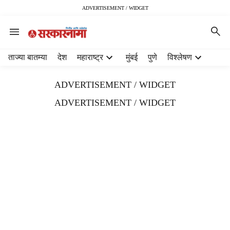
ADVERTISEMENT / WIDGET
H
ताज्या बातम्या
देश
महाराष्ट्र
मुंबई
पुणे
विश्लेषण
e
a
ADVERTISEMENT / WIDGET
d
e
ADVERTISEMENT / WIDGET
r
m
e
n
u
i
t
e
m
s