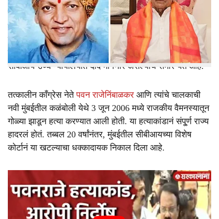
r
प्रकरणाचा अंतिम निकाल हा शनिवारी(ता.20 जून) लागला आहे.
न्यायालयानं या हत्याकांडाची सुनावणी करताना माजी गृहमंत्री डॉ.
e
पद्मसिंह पाटील यांच्यासह सर्व आरोपींची निर्दोष मुक्तता केली आहे.
हा निकाल म्हणजे या प्रकरणाचा तपास करणाऱ्या सीबीआयसाठी
मोठा झटका मानला जात आहे. अशातच आता या निकालाविरोधात
सीबीआय उच्च न्यायालयात दाद मागणार असल्याचं समोर येत आहे.
तत्कालीन काँग्रेस नेते
पवन राजेनिंबाळकर
आणि त्यांचे चालकाची
नवी मुंबईतील कळंबोली येथे 3 जून 2006 मध्ये राजकीय वैमनस्यातून
गोळ्या झाडून हत्या करण्यात आली होती. या हत्याकांडानं संपू्र्ण राज्य
हादरलं होतं. तब्बल 20 वर्षांनंतर, मुंबईतील सीबीआयच्या विशेष
कोर्टानं या खटल्याचा धक्कादायक निकाल दिला आहे.