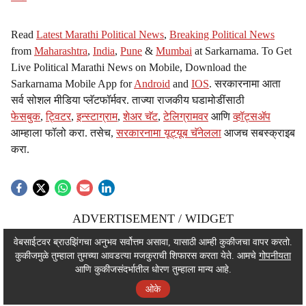
Read
Latest Marathi Political News
,
Breaking Political News
from
Maharashtra
,
India
,
Pune
&
Mumbai
at Sarkarnama. To Get
Live Political Marathi News on Mobile, Download the
Sarkarnama Mobile App for
Android
and
IOS
. सरकारनामा आता
सर्व सोशल मीडिया प्लॅटफॉर्मवर. ताज्या राजकीय घडामोडींसाठी
फेसबुक
,
ट्विटर
,
इन्स्टाग्राम
,
शेअर चॅट
,
टेलिग्रामवर
आणि
व्हॉट्सॲप
आम्हाला फॉलो करा. तसेच,
सरकारनामा यूट्यूब चॅनेलला
आजच सबस्क्राइब
करा.
ADVERTISEMENT / WIDGET
ADVERTISEMENT / WIDGET
वेबसाईटवर ब्राउझिंगचा अनुभव सर्वोत्तम असावा, यासाठी आम्ही कुकीजचा वापर करतो.
कुकीजमुळे तुम्हाला तुमच्या आवडत्या मजकुराची शिफारस करता येते. आमचे
गोपनीयता
ADVERTISEMENT / WIDGET
आणि कुकीजसंदर्भातील धोरण तुम्हाला मान्य आहे.
ओके