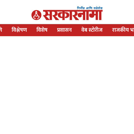
णे
विश्लेषण
विशेष
प्रशासन
वेब स्टोरीज
राजकीय भव