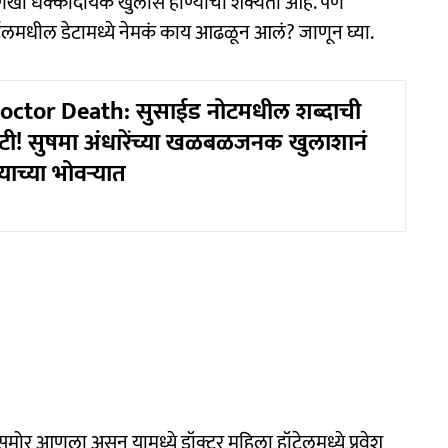
खी धक्कादायक खुलासे होण्याची शक्यता आहे. पण
ाईलमधील डेटामध्ये नेमकं काय आढळून आलं? जाणून घ्या.
octor Death: सुसाईड नोटमधील शब्दाची
ंटी! सुषमा अंधारेंच्या खळबळजनक खुलाशानं
ाच्या भोवऱ्यात
 समोर आणला असून यामध्ये डॉक्टर महिला हॉटेलमध्ये प्रवेश