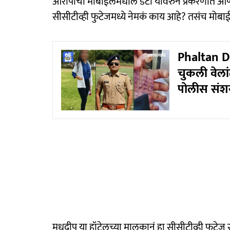
आरोपीचा मोबाईलमधील डेटा यावरुन प्रकरणात आण
सीसीटीव्ही फुटेजमध्ये नेमकं काय आहे? तसंच मोब
Phaltan D
चुकली वेला
पोलीस संशय
मधुदीप या हॉटेलच्या मालकानं हा सीसीटीव्ही फुटेज