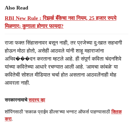
Also Read
RBI New Rule : रिझर्व्ह बँकेचा नवा नियम, 25 हजार रुपये
मिळणार; कुणाला होणार फायदा?
राजा फक्त सिंहासनावर बसून नाही, तर प्रजेच्या दु:खात सहभागी
होऊन मोठा होतो, असेही आठवले यांनी शाहू महाराजांना
अभिव���दन करताना म्हटले आहे. ही संपूर्ण कविता चंदनशिवे
यांच्या कवितेच्या आधारे रचण्यात आली आहे. 'आमचा कांबळे' या
कवितेची सोशल मीडियात चर्चा होत असताना आठवलेंनाही मोह
आवरला नाही.
सरकारनामाचे
सदस्य व्हा
शॉपिंगसाठी 'सकाळ प्राईम डील्स'च्या भन्नाट ऑफर्स पाहण्यासाठी
क्लिक
करा
.