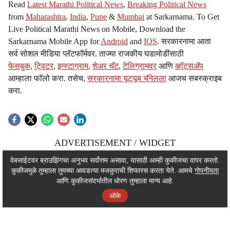
Read
Latest Marathi Political News
,
Breaking Political News
from
Maharashtra
,
India
,
Pune
&
Mumbai
at Sarkarnama. To Get
Live Political Marathi News on Mobile, Download the
Sarkarnama Mobile App for
Android
and
IOS
. सरकारनामा आता
सर्व सोशल मीडिया प्लॅटफॉर्मवर. ताज्या राजकीय घडामोडींसाठी
फेसबुक
,
ट्विटर
,
इन्स्टाग्राम
,
शेअर चॅट
,
टेलिग्रामवर
आणि
व्हॉट्सॲप
आम्हाला फॉलो करा. तसेच,
सरकारनामा यूट्यूब चॅनेलला
आजच सबस्क्राइब
करा.
ADVERTISEMENT / WIDGET
ADVERTISEMENT / WIDGET
वेबसाईटवर ब्राउझिंगचा अनुभव सर्वोत्तम असावा, यासाठी आम्ही कुकीजचा वापर करतो.
कुकीजमुळे तुम्हाला तुमच्या आवडत्या मजकुराची शिफारस करता येते. आमचे
गोपनीयता
ADVERTISEMENT / WIDGET
आणि कुकीजसंदर्भातील धोरण तुम्हाला मान्य आहे.
ओके