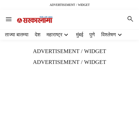
ADVERTISEMENT / WIDGET
H
ताज्या बातम्या
देश
महाराष्ट्र
मुंबई
पुणे
विश्लेषण
e
a
ADVERTISEMENT / WIDGET
d
e
ADVERTISEMENT / WIDGET
r
m
e
n
u
i
t
e
m
s