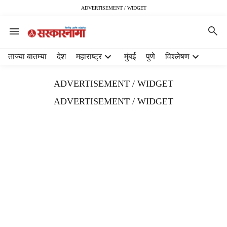
ADVERTISEMENT / WIDGET
H
ताज्या बातम्या
देश
महाराष्ट्र
मुंबई
पुणे
विश्लेषण
e
a
ADVERTISEMENT / WIDGET
d
e
ADVERTISEMENT / WIDGET
r
m
e
n
u
i
t
e
m
s