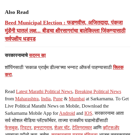
Also Read
Beed Municipal Election : फडणवीस, अजितदादा, पंकजा
मुंडेंनी घातलं लक्ष... बीडचा क्षीरसागरांचा बालेकिल्ला जिंकण्यासाठी
सर्वपक्षीय धडपड
सरकारनामाचे
सदस्य व्हा
शॉपिंगसाठी 'सकाळ प्राईम डील्स'च्या भन्नाट ऑफर्स पाहण्यासाठी
क्लिक
करा
.
Read
Latest Marathi Political News
,
Breaking Political News
from
Maharashtra
,
India
,
Pune
&
Mumbai
at Sarkarnama. To Get
Live Political Marathi News on Mobile, Download the
Sarkarnama Mobile App for
Android
and
IOS
. सरकारनामा आता
सर्व सोशल मीडिया प्लॅटफॉर्मवर. ताज्या राजकीय घडामोडींसाठी
फेसबुक
,
ट्विटर
,
इन्स्टाग्राम
,
शेअर चॅट
,
टेलिग्रामवर
आणि
व्हॉट्सॲप
आम्हाला फॉलो करा. तसेच,
सरकारनामा यूट्यूब चॅनेलला
आजच सबस्क्राइब