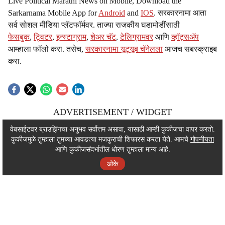
Live Political Marathi News on Mobile, Download the
Sarkarnama Mobile App for
Android
and
IOS
. सरकारनामा आता
सर्व सोशल मीडिया प्लॅटफॉर्मवर. ताज्या राजकीय घडामोडींसाठी
फेसबुक
,
ट्विटर
,
इन्स्टाग्राम
,
शेअर चॅट
,
टेलिग्रामवर
आणि
व्हॉट्सॲप
आम्हाला फॉलो करा. तसेच,
सरकारनामा यूट्यूब चॅनेलला
आजच सबस्क्राइब
करा.
ADVERTISEMENT / WIDGET
ADVERTISEMENT / WIDGET
वेबसाईटवर ब्राउझिंगचा अनुभव सर्वोत्तम असावा, यासाठी आम्ही कुकीजचा वापर करतो.
कुकीजमुळे तुम्हाला तुमच्या आवडत्या मजकुराची शिफारस करता येते. आमचे
गोपनीयता
ADVERTISEMENT / WIDGET
आणि कुकीजसंदर्भातील धोरण तुम्हाला मान्य आहे.
ओके