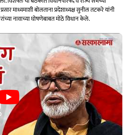
पडली. विशेषतः या बैठकीत विधानपरिषद व राज्य सभेच्या
प्रसार माध्यमाशी बोलताना प्रदेशाध्यक्ष सुनील तटकरे यांनी
वांरांच्या नावाच्या घोषणेबाबत मोठे विधान केले.