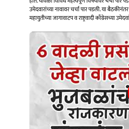
होते. यावेळी विविध महत्वपूर्ण विषयावर चर्चा पार 
उमेदवारांच्या नावावर चर्चा पार पडली. या बैठकीनंतर 
महायुतीच्या जागावाटप व राष्ट्रवादी काँग्रेसच्या उमेद