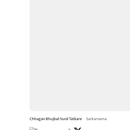
Chhagan Bhujbal-Sunil Tatkare
Sarkarnama