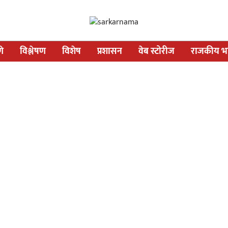
णे
विश्लेषण
विशेष
प्रशासन
वेब स्टोरीज
राजकीय भव