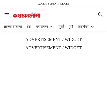
ADVERTISEMENT / WIDGET
H
ताज्या बातम्या
देश
महाराष्ट्र
मुंबई
पुणे
विश्लेषण
e
a
ADVERTISEMENT / WIDGET
d
e
ADVERTISEMENT / WIDGET
r
m
e
n
u
i
t
e
m
s