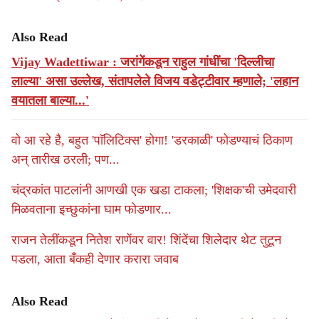
Also Read
Vijay Wadettiwar : जरांगेंकडून राहुल गांधींचा 'दिल्लीचा
लाल्या' असा उल्लेख, संतापलेले विजय वडेट्टीवार म्हणाले; 'लहान
वयातला बाल्या...'
वो आ रहे है, बहुत 'पाॅलिटिक्स' होगा! 'डरकाळी' फोडण्याचं ठिकाण
अन् तारीख ठरली; पण...
चंद्रकांत पाटलांनी आणखी एक खडा टाकला; 'शिक्षक'ची उमेदवारी
मिळवताना इच्छुकांना घाम फोडणार...
राजन तेलींकडून नितेश राणेंवर वार! शिंदेंचा शिलेदार थेट तुटून
पडला, आता बँकही देणार करारा जवाब
Also Read