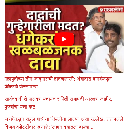
महायुतीच्या तीन जादूगारांची हातचलाखी; अंबादास दानवेंकडून
पॅकेजचे पोस्टमार्टम
सावंतवाडी ते मालवण पंचायत समिती सभापती आरक्षण जाहीर,
पुरुषांचा पत्ता कट!
जरांगेंकडून राहुल गांधींचा 'दिल्लीचा लाल्या' असा उल्लेख, संतापलेले
विजय वडेट्टीवार म्हणाले; 'लहान वयातला बाल्या...'