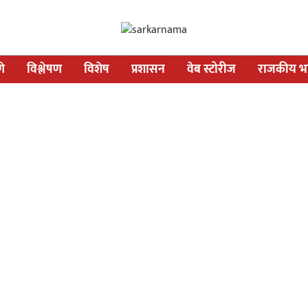
णे
विश्लेषण
विशेष
प्रशासन
वेब स्टोरीज
राजकीय भव