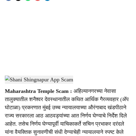
o
c
i
a
l
s
Shani Shingnapur App Scam
-
Sarkarnama
h
Maharashtra Temple Scam :
अहिल्यानगरच्या नेवासा
a
तालुक्यातील शनैश्वर देवस्थानातील कथित आर्थिक गैरव्यवहार (अ‍ॅप
r
घोटाळा) प्रकरणात मुंबई उच्च न्यायालयाच्या औरंगाबाद खंडपीठाने
राज्य सरकारला आठ आठवड्यांच्या आत निर्णय घेण्याचे निर्देश दिले
e
आहेत. तसेच निर्णय घेण्यापूर्वी याचिकाकर्ते सचिन प्रभाकर दरंदले
यांना वैयक्तिक सुनावणीची संधी देण्याचेही न्यायालयाने स्पष्ट केले