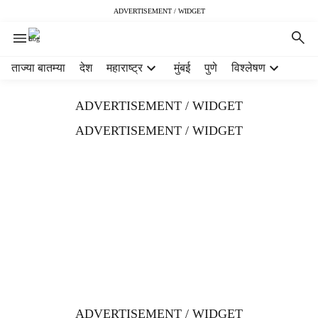
ADVERTISEMENT / WIDGET
H
ताज्या बातम्या
देश
महाराष्ट्र
मुंबई
पुणे
विश्लेषण
e
a
ADVERTISEMENT / WIDGET
d
e
ADVERTISEMENT / WIDGET
r
m
e
n
u
i
t
e
m
s
ADVERTISEMENT / WIDGET