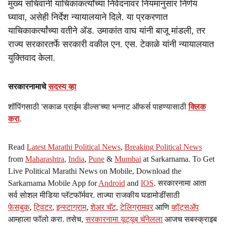
मुख्य सचिवांनी याचिकाकर्त्यांच्या निवेदनावर नियमानुसार निर्णय
घ्यावा, असेही निर्देश न्यायालयाने दिले. या प्रकरणात
याचिकाकर्त्यांच्या वतीने अ‍ॅड. उमाकांत वाघ यांनी बाजू मांडली, तर
राज्य सरकारतर्फे सरकारी वकील एन. एस. टेकाळे यांनी न्यायालयात
युक्तिवाद केला.
सरकारनामाचे
सदस्य व्हा
शॉपिंगसाठी 'सकाळ प्राईम डील्स'च्या भन्नाट ऑफर्स पाहण्यासाठी
क्लिक
करा
.
Read
Latest Marathi Political News
,
Breaking Political News
from
Maharashtra
,
India
,
Pune
&
Mumbai
at Sarkarnama. To Get
Live Political Marathi News on Mobile, Download the
Sarkarnama Mobile App for
Android
and
IOS
. सरकारनामा आता
सर्व सोशल मीडिया प्लॅटफॉर्मवर. ताज्या राजकीय घडामोडींसाठी
फेसबुक
,
ट्विटर
,
इन्स्टाग्राम
,
शेअर चॅट
,
टेलिग्रामवर
आणि
व्हॉट्सॲप
आम्हाला फॉलो करा. तसेच,
सरकारनामा यूट्यूब चॅनेलला
आजच सबस्क्राइब