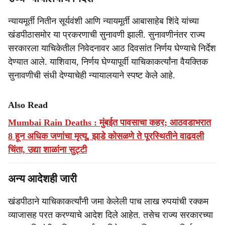
न्यायमूर्ती नितीन सूर्यवंशी आणि न्यायमूर्ती आबासाहेब शिंदे यांच्या
खंडपीठासमोर या प्रकरणाची सुनावणी झाली. सुनावणीनंतर राज्य
सरकारला याचिकेतील निवेदनावर आठ दिवसांत निर्णय घेण्याचे निर्देश
देण्यात आले. याशिवाय, निर्णय घेण्यापूर्वी याचिकाकर्त्यांना वैयक्तिक
सुनावणीची संधी देण्याचेही न्यायालयाने स्पष्ट केले आहे.
Also Read
Mumbai Rain Deaths : मुंबईत पावसाचा कहर; आठवडाभरात
8 हून अधिक जणांचा मृत्यू, झाडे कोसळणे ते पूरस्थितीने वाढवली
चिंता, उद्या शाळांना सुट्टी
अन्य आदेशही जारी
खंडपीठाने याचिकाकर्त्यांनी जमा केलेली पाच लाख रुपयांची रक्कम
व्याजासह परत करण्याचे आदेश दिले आहेत. तसेच राज्य सरकारच्या