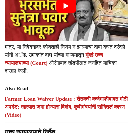
मात्र, या निवेदनावर कोणताही निर्णय न झाल्याचा दावा करत दरंदले
यांनी अॅड. उमाकांत वाघ यांच्या माध्यमातून
मुंबई उच्च
न्यायालयाच्या (Court)
औरंगाबाद खंडपीठात जनहित याचिका
दाखल केली.
Also Read
Farmer Loan Waiver Update : शेतकरी कर्जमाफीबाबत मोठी
अपडेट; खात्यात जमा होण्यास विलंब, कृषीमंत्र्यांनी सांगितलं कारण
(Video)
उच्च न्यायालयाचे निर्देश