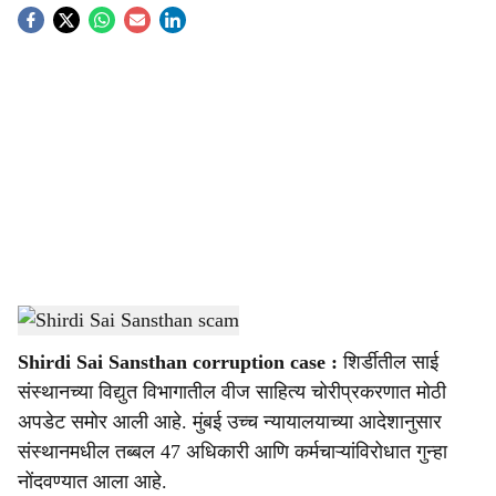
S
o
c
i
a
l
s
Shirdi Sai Sansthan scam
-
Sarkarnama
h
Shirdi Sai Sansthan corruption case :
शिर्डीतील साई
a
संस्थानच्या विद्युत विभागातील वीज साहित्य चोरीप्रकरणात मोठी
r
अपडेट समोर आली आहे. मुंबई उच्च न्यायालयाच्या आदेशानुसार
संस्थानमधील तब्बल 47 अधिकारी आणि कर्मचाऱ्यांविरोधात गुन्हा
e
नोंदवण्यात आला आहे.