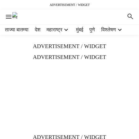
ADVERTISEMENT / WIDGET
H
ताज्या बातम्या
देश
महाराष्ट्र
मुंबई
पुणे
विश्लेषण
e
a
ADVERTISEMENT / WIDGET
d
e
ADVERTISEMENT / WIDGET
r
m
e
n
u
i
t
e
m
s
ADVERTISEMENT / WIDGET