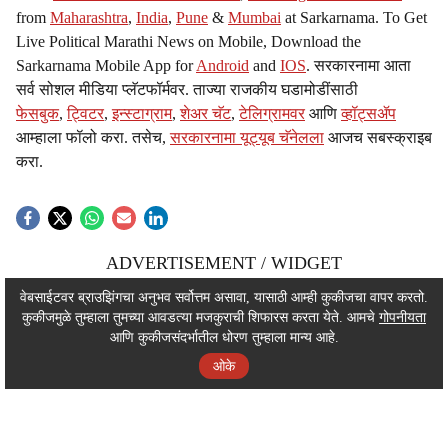
from
Maharashtra
,
India
,
Pune
&
Mumbai
at Sarkarnama. To Get
Live Political Marathi News on Mobile, Download the
Sarkarnama Mobile App for
Android
and
IOS
. सरकारनामा आता
सर्व सोशल मीडिया प्लॅटफॉर्मवर. ताज्या राजकीय घडामोडींसाठी
फेसबुक
,
ट्विटर
,
इन्स्टाग्राम
,
शेअर चॅट
,
टेलिग्रामवर
आणि
व्हॉट्सॲप
आम्हाला फॉलो करा. तसेच,
सरकारनामा यूट्यूब चॅनेलला
आजच सबस्क्राइब
करा.
ADVERTISEMENT / WIDGET
ADVERTISEMENT / WIDGET
वेबसाईटवर ब्राउझिंगचा अनुभव सर्वोत्तम असावा, यासाठी आम्ही कुकीजचा वापर करतो.
कुकीजमुळे तुम्हाला तुमच्या आवडत्या मजकुराची शिफारस करता येते. आमचे
गोपनीयता
ADVERTISEMENT / WIDGET
आणि कुकीजसंदर्भातील धोरण तुम्हाला मान्य आहे.
ओके