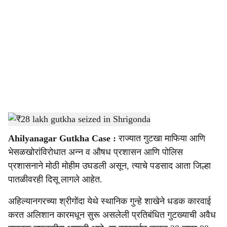
o
c
i
a
l
s
₹28 lakh gutkha seized in Shrigonda
-
Sarkarnama
h
Ahilyanagar Gutkha Case :
राज्यात गुटखा माफिया आणि
a
भेसळखोरांविरोधात अन्न व औषध प्रशासन आणि पोलिस
r
प्रशासनाने मोठी मोहीम उघडली असून, त्याचे पडसाद आता जिल्हा
पातळीवरही दिसू लागले आहेत.
e
अहिल्यानगरच्या श्रीगोंदा येथे स्थानिक गुन्हे शाखेने धडक कारवाई
करत अलिशान कारमधून सुरू असलेली प्रतिबंधित गुटख्याची अवैध