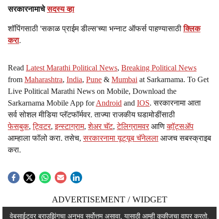
सरकारनामाचे
सदस्य व्हा
शॉपिंगसाठी 'सकाळ प्राईम डील्स'च्या भन्नाट ऑफर्स पाहण्यासाठी
क्लिक
करा
.
Read
Latest Marathi Political News
,
Breaking Political News
from
Maharashtra
,
India
,
Pune
&
Mumbai
at Sarkarnama. To Get
Live Political Marathi News on Mobile, Download the
Sarkarnama Mobile App for
Android
and
IOS
. सरकारनामा आता
सर्व सोशल मीडिया प्लॅटफॉर्मवर. ताज्या राजकीय घडामोडींसाठी
फेसबुक
,
ट्विटर
,
इन्स्टाग्राम
,
शेअर चॅट
,
टेलिग्रामवर
आणि
व्हॉट्सॲप
आम्हाला फॉलो करा. तसेच,
सरकारनामा यूट्यूब चॅनेलला
आजच सबस्क्राइब
करा.
ADVERTISEMENT / WIDGET
ADVERTISEMENT / WIDGET
वेबसाईटवर ब्राउझिंगचा अनुभव सर्वोत्तम असावा, यासाठी आम्ही कुकीजचा वापर करतो.