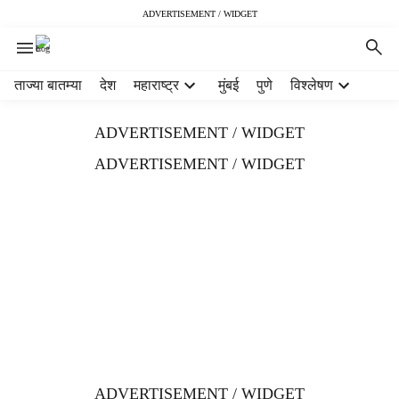
ADVERTISEMENT / WIDGET
H
ताज्या बातम्या
देश
महाराष्ट्र
मुंबई
पुणे
विश्लेषण
e
a
ADVERTISEMENT / WIDGET
d
e
ADVERTISEMENT / WIDGET
r
m
e
n
u
i
t
e
m
s
ADVERTISEMENT / WIDGET