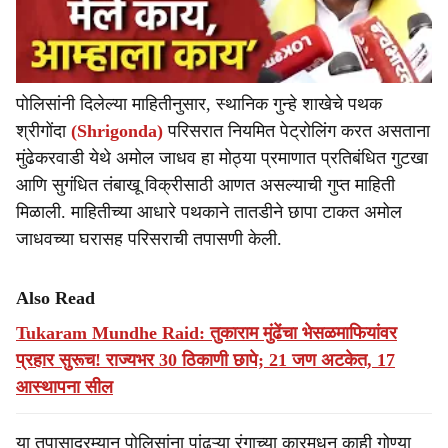
पोलिसांनी दिलेल्या माहितीनुसार, स्थानिक गुन्हे शाखेचे पथक
श्रीगोंदा
(Shrigonda)
परिसरात नियमित पेट्रोलिंग करत असताना
मुंढेकरवाडी येथे अमोल जाधव हा मोठ्या प्रमाणात प्रतिबंधित गुटखा
आणि सुगंधित तंबाखू विक्रीसाठी आणत असल्याची गुप्त माहिती
मिळाली. माहितीच्या आधारे पथकाने तातडीने छापा टाकत अमोल
जाधवच्या घरासह परिसराची तपासणी केली.
Also Read
Tukaram Mundhe Raid: तुकाराम मुंढेंचा भेसळमाफियांवर
प्रहार सुरूच! राज्यभर 30 ठिकाणी छापे; 21 जण अटकेत, 17
आस्थापना सील
या तपासादरम्यान पोलिसांना पांढऱ्या रंगाच्या कारमधून काही गोण्या