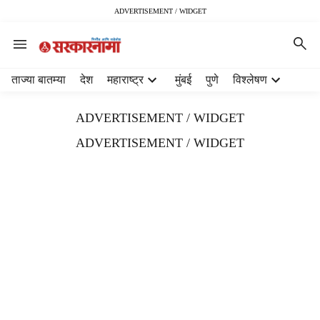
ADVERTISEMENT / WIDGET
H
ताज्या बातम्या
देश
महाराष्ट्र
मुंबई
पुणे
विश्लेषण
e
a
ADVERTISEMENT / WIDGET
d
e
ADVERTISEMENT / WIDGET
r
m
e
n
u
i
t
e
m
s