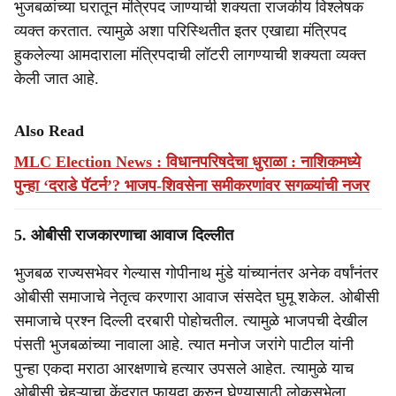
भुजबळांच्या घरातून मंत्रिपद जाण्याची शक्यता राजकीय विश्लेषक
व्यक्त करतात. त्यामुळे अशा परिस्थितीत इतर एखाद्या मंत्रिपद
हुकलेल्या आमदाराला मंत्रिपदाची लॉटरी लागण्याची शक्यता व्यक्त
केली जात आहे.
Also Read
MLC Election News : विधानपरिषदेचा धुराळा : नाशिकमध्ये
पुन्हा ‘दराडे पॅटर्न’? भाजप-शिवसेना समीकरणांवर सगळ्यांची नजर
5. ओबीसी राजकारणाचा आवाज दिल्लीत
भुजबळ राज्यसभेवर गेल्यास गोपीनाथ मुंडे यांच्यानंतर अनेक वर्षांनंतर
ओबीसी समाजाचे नेतृत्व करणारा आवाज संसदेत घुमू शकेल. ओबीसी
समाजाचे प्रश्न दिल्ली दरबारी पोहोचतील. त्यामुळे भाजपची देखील
पंसती भुजबळांच्या नावाला आहे. त्यात मनोज जरांगे पाटील यांनी
पुन्हा एकदा मराठा आरक्षणाचे हत्यार उपसले आहेत. त्यामुळे याच
ओबीसी चेहऱ्याचा केंद्रात फायदा करुन घेण्यासाठी लोकसभेला