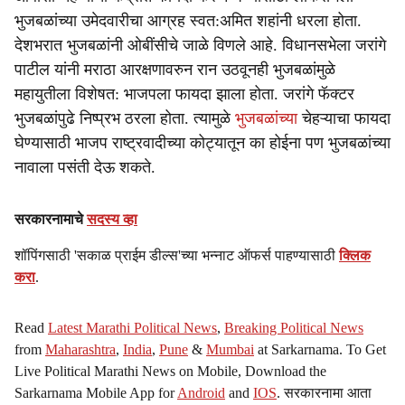
भुजबळांच्या उमेदवारीचा आग्रह स्वत:अमित शहांनी धरला होता.
देशभरात भुजबळांनी ओबींसीचे जाळे विणले आहे. विधानसभेला जरांगे
पाटील यांनी मराठा आरक्षणावरुन रान उठवूनही भुजबळांमुळे
महायुतीला विशेषत: भाजपला फायदा झाला होता. जरांगे फॅक्टर
भुजबळांपुढे निष्प्रभ ठरला होता. त्यामुळे
भुजबळांच्या
चेहऱ्याचा फायदा
घेण्यासाठी भाजप राष्ट्रवादीच्या कोट्यातून का होईना पण भुजबळांच्या
नावाला पसंती देऊ शकते.
सरकारनामाचे
सदस्य व्हा
शॉपिंगसाठी 'सकाळ प्राईम डील्स'च्या भन्नाट ऑफर्स पाहण्यासाठी
क्लिक
करा
.
Read
Latest Marathi Political News
,
Breaking Political News
from
Maharashtra
,
India
,
Pune
&
Mumbai
at Sarkarnama. To Get
Live Political Marathi News on Mobile, Download the
Sarkarnama Mobile App for
Android
and
IOS
. सरकारनामा आता