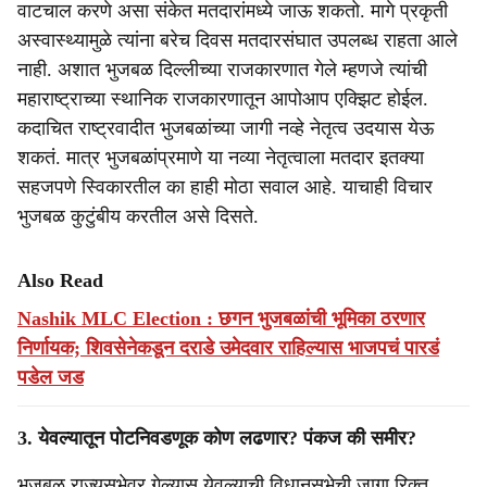
वाटचाल करणे असा संकेत मतदारांमध्ये जाऊ शकतो. मागे प्रकृती
अस्वास्थ्यामुळे त्यांना बरेच दिवस मतदारसंघात उपलब्ध राहता आले
नाही. अशात भुजबळ दिल्लीच्या राजकारणात गेले म्हणजे त्यांची
महाराष्ट्राच्या स्थानिक राजकारणातून आपोआप एक्झिट होईल.
कदाचित राष्ट्रवादीत भुजबळांच्या जागी नव्हे नेतृत्व उदयास येऊ
शकतं. मात्र भुजबळांप्रमाणे या नव्या नेतृत्वाला मतदार इतक्या
सहजपणे स्विकारतील का हाही मोठा सवाल आहे. याचाही विचार
भुजबळ कुटुंबीय करतील असे दिसते.
Also Read
Nashik MLC Election : छगन भुजबळांची भूमिका ठरणार
निर्णायक; शिवसेनेकडून दराडे उमेदवार राहिल्यास भाजपचं पारडं
पडेल जड
3. येवल्यातून पोटनिवडणूक कोण लढणार? पंकज की समीर?
भुजबळ राज्यसभेवर गेल्यास येवल्याची विधानसभेची जागा रिक्त