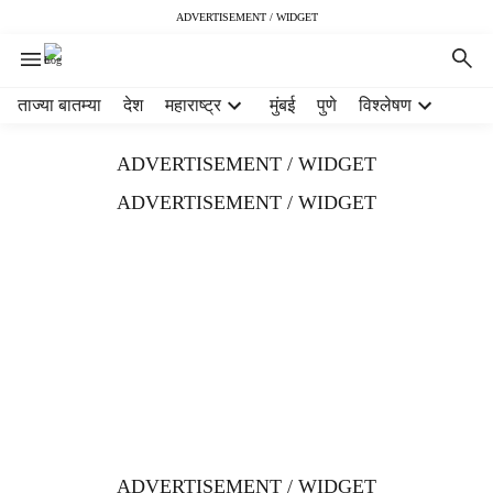
ADVERTISEMENT / WIDGET
H
ताज्या बातम्या
देश
महाराष्ट्र
मुंबई
पुणे
विश्लेषण
e
a
ADVERTISEMENT / WIDGET
d
e
ADVERTISEMENT / WIDGET
r
m
e
n
u
i
t
e
m
s
ADVERTISEMENT / WIDGET