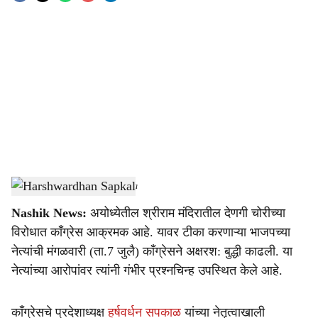
o
c
i
a
l
s
Harshwardhan Sapkal
-
Sarkarnama
h
Nashik News:
अयोध्येतील श्रीराम मंदिरातील देणगी चोरीच्या
a
विरोधात काँग्रेस आक्रमक आहे. यावर टीका करणाऱ्या भाजपच्या
r
नेत्यांची मंगळवारी (ता.7 जुलै) काँग्रेसने अक्षरश: बुद्धी काढली. या
नेत्यांच्या आरोपांवर त्यांनी गंभीर प्रश्नचिन्ह उपस्थित केले आहे.
e
काँग्रेसचे प्रदेशाध्यक्ष
हर्षवर्धन सपकाळ
यांच्या नेतृत्वाखाली