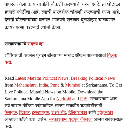
वापरला गेला काय याचीही चौकशी करण्याची गरज आहे. हा घोटाळा
हजारो कोटींचा आहे. त्याची पारदर्शक चौकशी करण्याची गरज आहे.
देणगी चोरणाऱ्यांच्या घरावर भाजपचे सरकार बुलडोझर चालवणार
काय? असा प्रश्नही त्यांनी केला.
सरकारनामाचे
सदस्य व्हा
शॉपिंगसाठी 'सकाळ प्राईम डील्स'च्या भन्नाट ऑफर्स पाहण्यासाठी
क्लिक
करा
.
Read
Latest Marathi Political News
,
Breaking Political News
from
Maharashtra
,
India
,
Pune
&
Mumbai
at Sarkarnama. To Get
Live Political Marathi News on Mobile, Download the
Sarkarnama Mobile App for
Android
and
IOS
. सरकारनामा आता
सर्व सोशल मीडिया प्लॅटफॉर्मवर. ताज्या राजकीय घडामोडींसाठी
फेसबुक
,
ट्विटर
,
इन्स्टाग्राम
,
शेअर चॅट
,
टेलिग्रामवर
आणि
व्हॉट्सॲप
आम्हाला फॉलो करा. तसेच,
सरकारनामा यूट्यूब चॅनेलला
आजच सबस्क्राइब
करा.