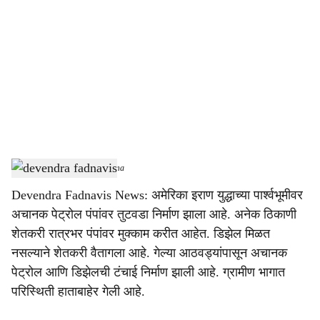
o
c
i
a
l
s
devendra fadnavis
-
sarkarnama
h
Devendra Fadnavis News: अमेरिका इराण युद्धाच्या पार्श्वभूमीवर
a
अचानक पेट्रोल पंपांवर तुटवडा निर्माण झाला आहे. अनेक ठिकाणी
r
शेतकरी रात्रभर पंपांवर मुक्काम करीत आहेत. डिझेल मिळत
नसल्याने शेतकरी वैतागला आहे. गेल्या आठवड्यांपासून अचानक
e
पेट्रोल आणि डिझेलची टंचाई निर्माण झाली आहे. ग्रामीण भागात
परिस्थिती हाताबाहेर गेली आहे.