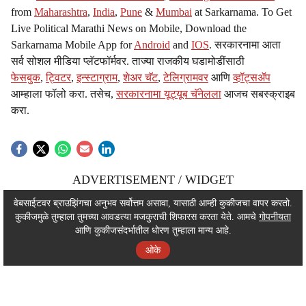
from
Maharashtra
,
India
,
Pune
&
Mumbai
at Sarkarnama. To Get
Live Political Marathi News on Mobile, Download the
Sarkarnama Mobile App for
Android
and
IOS
. सरकारनामा आता
सर्व सोशल मीडिया प्लॅटफॉर्मवर. ताज्या राजकीय घडामोडींसाठी
फेसबुक
,
ट्विटर
,
इन्स्टाग्राम
,
शेअर चॅट
,
टेलिग्रामवर
आणि
व्हॉट्सॲप
आम्हाला फॉलो करा. तसेच,
सरकारनामा यूट्यूब चॅनेलला
आजच सबस्क्राइब
करा.
ADVERTISEMENT / WIDGET
ADVERTISEMENT / WIDGET
वेबसाईटवर ब्राउझिंगचा अनुभव सर्वोत्तम असावा, यासाठी आम्ही कुकीजचा वापर करतो.
कुकीजमुळे तुम्हाला तुमच्या आवडत्या मजकुराची शिफारस करता येते. आमचे
गोपनीयता
ADVERTISEMENT / WIDGET
आणि कुकीजसंदर्भातील धोरण तुम्हाला मान्य आहे.
ओके