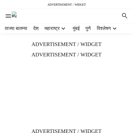
ADVERTISEMENT / WIDGET
H
ताज्या बातम्या
देश
महाराष्ट्र
मुंबई
पुणे
विश्लेषण
e
a
ADVERTISEMENT / WIDGET
d
e
ADVERTISEMENT / WIDGET
r
m
e
n
u
i
t
e
m
s
ADVERTISEMENT / WIDGET