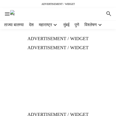
ADVERTISEMENT / WIDGET
H
ताज्या बातम्या
देश
महाराष्ट्र
मुंबई
पुणे
विश्लेषण
e
a
ADVERTISEMENT / WIDGET
d
e
ADVERTISEMENT / WIDGET
r
m
e
n
u
i
t
e
m
s
ADVERTISEMENT / WIDGET