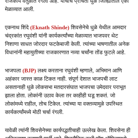
राजकीय वर्तुळात रंगली आहे. याचीच प्रचिती धुळे जिल्ह्यातील एका
मेळाव्यात आली.
एकनाथ शिंदे
(Eknath Shinde)
शिवसेनेचे धुळे येथील आमदार
चंद्रकांत रघुवंशी यांनी कार्यकर्त्यांच्या मेळाव्यात भाजपवर थेट
निशाणा साधत जोरदार फटकेबाजी केली. त्यांच्या भाषणातील अनेक
विधानांनी महायुतीच्या राजकारणात नव्या चर्चांना तोंड फुटले आहे.
भाजपला
(BJP)
लक्ष्य करताना रघुवंशी म्हणाले, अभिमान आणि
अहंकार जास्त काळ टिकत नाही. संपूर्ण देशात भाजपची लाट
असतानाही धुळे लोकसभा मतदारसंघात भाजपचा उमेदवार पराभूत
झाला होता. लोकांनी उठाव केला तर काहीही घडू शकतं. जो
लोकांमध्ये राहील, तोच टिकेल. त्यांच्या या वक्तव्यामुळे उपस्थित
कार्यकर्त्यांमध्ये मोठी चर्चा रंगली.
यावेळी त्यांनी शिवसेनेच्या कार्यपद्धतीचाही उल्लेख केला. शिवसेना ही