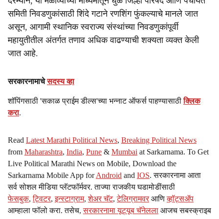
दरम्यान, या मेळाव्याच्या माध्यमातून धुळे जिल्हा परिषद आणि पंचायत
समिती निवडणुकांसाठी शिंदे गटाने रणशिंग फुंकल्याचे मानले जात
असून, आगामी स्थानिक स्वराज्य संस्थांच्या निवडणुकांपूर्वी
महायुतीतील अंतर्गत तणाव अधिक वाढण्याची शक्यता व्यक्त केली
जात आहे.
सरकारनामाचे
सदस्य व्हा
शॉपिंगसाठी 'सकाळ प्राईम डील्स'च्या भन्नाट ऑफर्स पाहण्यासाठी
क्लिक
करा
.
Read
Latest Marathi Political News
,
Breaking Political News
from
Maharashtra
,
India
,
Pune
&
Mumbai
at Sarkarnama. To Get
Live Political Marathi News on Mobile, Download the
Sarkarnama Mobile App for
Android
and
IOS
. सरकारनामा आता
सर्व सोशल मीडिया प्लॅटफॉर्मवर. ताज्या राजकीय घडामोडींसाठी
फेसबुक
,
ट्विटर
,
इन्स्टाग्राम
,
शेअर चॅट
,
टेलिग्रामवर
आणि
व्हॉट्सॲप
आम्हाला फॉलो करा. तसेच,
सरकारनामा यूट्यूब चॅनेलला
आजच सबस्क्राइब