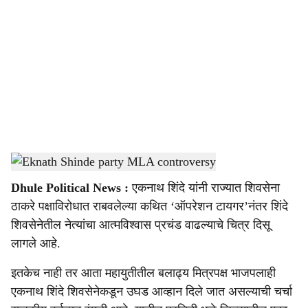
o
c
i
a
l
s
Eknath Shinde party MLA controversy
-
Sarkarnama
h
Dhule Political News :
एकनाथ शिंदे यांनी राज्यात शिवसेना
a
ठाकरे पक्षाविरोधात राबवलेल्या कथित ‘ऑपरेशन टायगर’नंतर शिंदे
r
शिवसेनेतील नेत्यांचा आत्मविश्वास प्रचंड वाढल्याचे चित्र दिसू
लागले आहे.
e
इतकेच नाही तर आता महायुतीतील बलाढ्य मित्रपक्ष भाजपलाही
एकनाथ शिंदे शिवसेनेकडून उघड आव्हान दिले जात असल्याची चर्चा