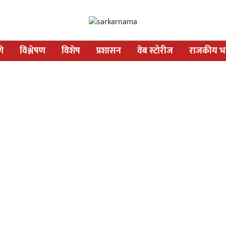
णे
विश्लेषण
विशेष
प्रशासन
वेब स्टोरीज
राजकीय भव