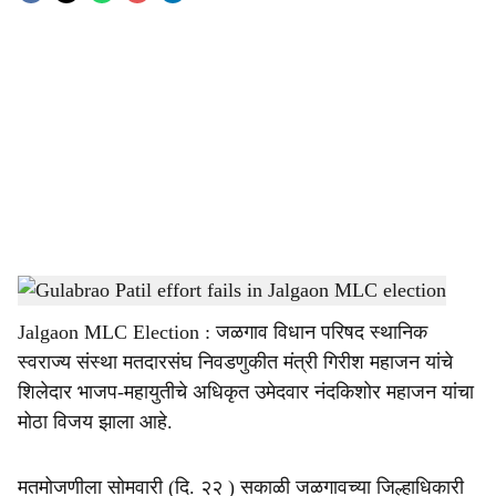
o
c
i
a
l
s
Gulabrao Patil effort fails in Jalgaon MLC election
-
sarkarnama
h
Jalgaon MLC Election : जळगाव विधान परिषद स्थानिक
a
स्वराज्य संस्था मतदारसंघ निवडणुकीत मंत्री गिरीश महाजन यांचे
r
शिलेदार भाजप-महायुतीचे अधिकृत उमेदवार नंदकिशोर महाजन यांचा
मोठा विजय झाला आहे.
e
मतमोजणीला सोमवारी (दि. २२ ) सकाळी जळगावच्या जिल्हाधिकारी