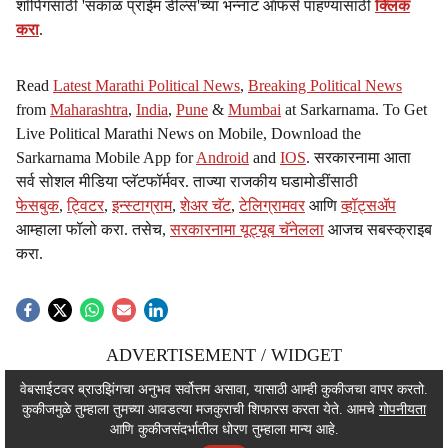
शॉपिंगसाठी 'सकाळ प्राईम डील्स'च्या भन्नाट ऑफर्स पाहण्यासाठी
क्लिक
करा
.
Read
Latest Marathi Political News
,
Breaking Political News
from
Maharashtra
,
India
,
Pune
&
Mumbai
at Sarkarnama. To Get
Live Political Marathi News on Mobile, Download the
Sarkarnama Mobile App for
Android
and
IOS
. सरकारनामा आता
सर्व सोशल मीडिया प्लॅटफॉर्मवर. ताज्या राजकीय घडामोडींसाठी
फेसबुक
,
ट्विटर
,
इन्स्टाग्राम
,
शेअर चॅट
,
टेलिग्रामवर
आणि
व्हॉट्सॲप
आम्हाला फॉलो करा. तसेच,
सरकारनामा यूट्यूब चॅनेलला
आजच सबस्क्राइब
करा.
ADVERTISEMENT / WIDGET
ADVERTISEMENT / WIDGET
वेबसाईटवर ब्राउझिंगचा अनुभव सर्वोत्तम असावा, यासाठी आम्ही कुकीजचा वापर करतो.
कुकीजमुळे तुम्हाला तुमच्या आवडत्या मजकुराची शिफारस करता येते. आमचे
गोपनीयता
ADVERTISEMENT / WIDGET
आणि कुकीजसंदर्भातील धोरण तुम्हाला मान्य आहे.