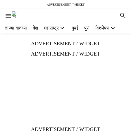
ADVERTISEMENT / WIDGET
H
ताज्या बातम्या
देश
महाराष्ट्र
मुंबई
पुणे
विश्लेषण
e
a
ADVERTISEMENT / WIDGET
d
e
ADVERTISEMENT / WIDGET
r
m
e
n
u
i
t
e
m
s
ADVERTISEMENT / WIDGET