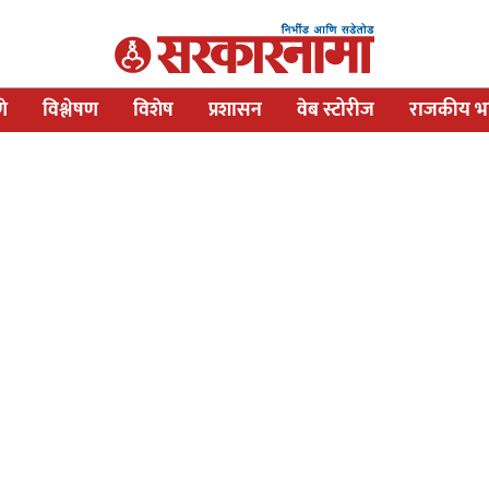
णे
विश्लेषण
विशेष
प्रशासन
वेब स्टोरीज
राजकीय भव