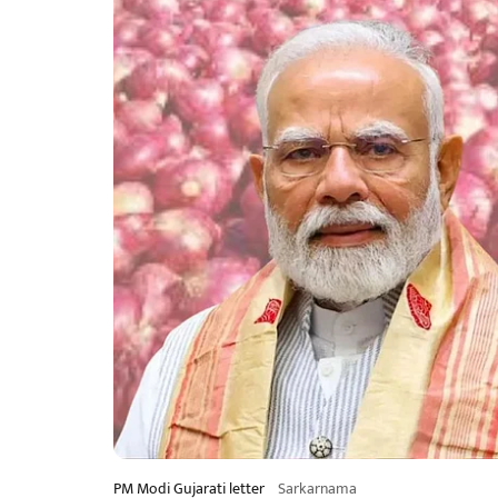
PM Modi Gujarati letter
Sarkarnama