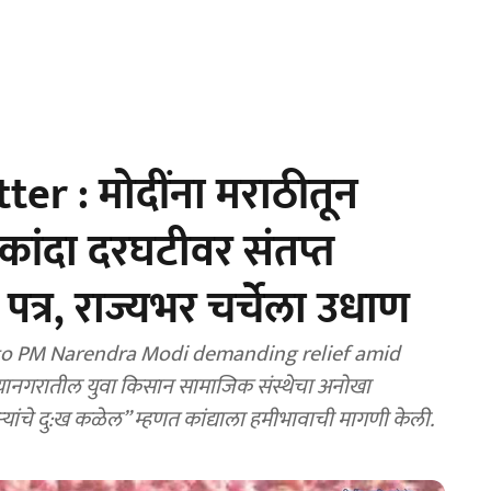
er : मोदींना मराठीतून
ांदा दरघटीवर संतप्त
 पत्र, राज्यभर चर्चेला उधाण
r to PM Narendra Modi demanding relief amid
ानगरातील युवा किसान सामाजिक संस्थेचा अनोखा
कऱ्यांचे दु:ख कळेल” म्हणत कांद्याला हमीभावाची मागणी केली.