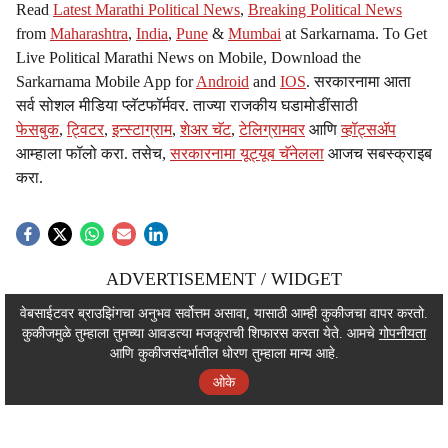
Read
Latest Marathi Political News
,
Breaking Political News
from
Maharashtra
,
India
,
Pune
&
Mumbai
at Sarkarnama. To Get
Live Political Marathi News on Mobile, Download the
Sarkarnama Mobile App for
Android
and
IOS
. सरकारनामा आता
सर्व सोशल मीडिया प्लॅटफॉर्मवर. ताज्या राजकीय घडामोडींसाठी
फेसबुक
,
ट्विटर
,
इन्स्टाग्राम
,
शेअर चॅट
,
टेलिग्रामवर
आणि
व्हॉट्सॲप
आम्हाला फॉलो करा. तसेच,
सरकारनामा यूट्यूब चॅनेलला
आजच सबस्क्राइब
करा.
ADVERTISEMENT / WIDGET
ADVERTISEMENT / WIDGET
वेबसाईटवर ब्राउझिंगचा अनुभव सर्वोत्तम असावा, यासाठी आम्ही कुकीजचा वापर करतो.
कुकीजमुळे तुम्हाला तुमच्या आवडत्या मजकुराची शिफारस करता येते. आमचे
गोपनीयता
ADVERTISEMENT / WIDGET
आणि कुकीजसंदर्भातील धोरण तुम्हाला मान्य आहे.
ओके