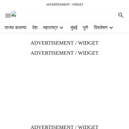
ADVERTISEMENT / WIDGET
H
ताज्या बातम्या
देश
महाराष्ट्र
मुंबई
पुणे
विश्लेषण
e
a
ADVERTISEMENT / WIDGET
d
e
ADVERTISEMENT / WIDGET
r
m
e
n
u
i
t
e
m
s
ADVERTISEMENT / WIDGET