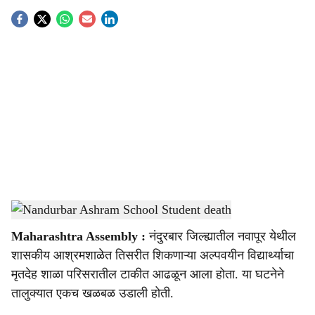
S
o
c
i
a
l
s
Nandurbar Ashram School Student death
-
Sarkarnama
h
Maharashtra Assembly :
नंदुरबार जिल्ह्यातील नवापूर येथील
a
शासकीय आश्रमशाळेत तिसरीत शिकणाऱ्या अल्पवयीन विद्यार्थ्याचा
r
मृतदेह शाळा परिसरातील टाकीत आढळून आला होता. या घटनेने
तालुक्यात एकच खळबळ उडाली होती.
e