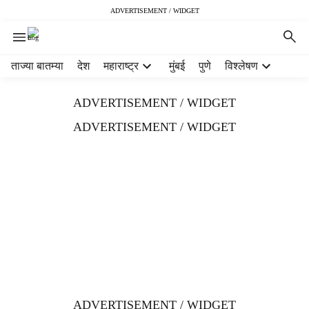
ADVERTISEMENT / WIDGET
H
ताज्या बातम्या
देश
महाराष्ट्र
मुंबई
पुणे
विश्लेषण
e
a
ADVERTISEMENT / WIDGET
d
e
ADVERTISEMENT / WIDGET
r
m
e
n
u
i
t
e
m
s
ADVERTISEMENT / WIDGET