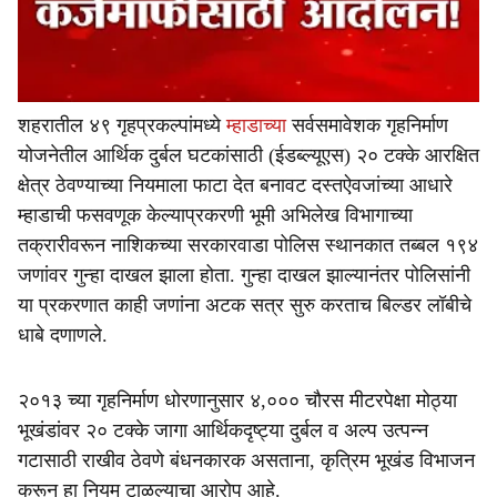
शहरातील ४९ गृहप्रकल्पांमध्ये
म्हाडाच्या
सर्वसमावेशक गृहनिर्माण
योजनेतील आर्थिक दुर्बल घटकांसाठी (ईडब्ल्यूएस) २० टक्के आरक्षित
क्षेत्र ठेवण्याच्या नियमाला फाटा देत बनावट दस्तऐवजांच्या आधारे
म्हाडाची फसवणूक केल्याप्रकरणी भूमी अभिलेख विभागाच्या
तक्रारीवरून नाशिकच्या सरकारवाडा पोलिस स्थानकात तब्बल १९४
जणांवर गुन्हा दाखल झाला होता. गुन्हा दाखल झाल्यानंतर पोलिसांनी
या प्रकरणात काही जणांना अटक सत्र सुरु करताच बिल्डर लॉबीचे
धाबे दणाणले.
२०१३ च्या गृहनिर्माण धोरणानुसार ४,००० चौरस मीटरपेक्षा मोठ्या
भूखंडांवर २० टक्के जागा आर्थिकदृष्ट्या दुर्बल व अल्प उत्पन्न
गटासाठी राखीव ठेवणे बंधनकारक असताना, कृत्रिम भूखंड विभाजन
करून हा नियम टाळल्याचा आरोप आहे.