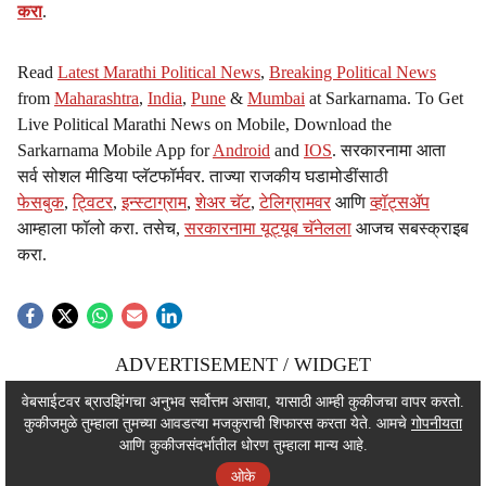
करा
.
Read
Latest Marathi Political News
,
Breaking Political News
from
Maharashtra
,
India
,
Pune
&
Mumbai
at Sarkarnama. To Get
Live Political Marathi News on Mobile, Download the
Sarkarnama Mobile App for
Android
and
IOS
. सरकारनामा आता
सर्व सोशल मीडिया प्लॅटफॉर्मवर. ताज्या राजकीय घडामोडींसाठी
फेसबुक
,
ट्विटर
,
इन्स्टाग्राम
,
शेअर चॅट
,
टेलिग्रामवर
आणि
व्हॉट्सॲप
आम्हाला फॉलो करा. तसेच,
सरकारनामा यूट्यूब चॅनेलला
आजच सबस्क्राइब
करा.
ADVERTISEMENT / WIDGET
ADVERTISEMENT / WIDGET
वेबसाईटवर ब्राउझिंगचा अनुभव सर्वोत्तम असावा, यासाठी आम्ही कुकीजचा वापर करतो.
कुकीजमुळे तुम्हाला तुमच्या आवडत्या मजकुराची शिफारस करता येते. आमचे
गोपनीयता
ADVERTISEMENT / WIDGET
आणि कुकीजसंदर्भातील धोरण तुम्हाला मान्य आहे.
ओके