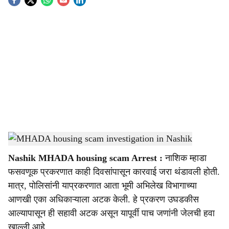
S
o
c
i
a
l
s
MHADA housing scam investigation in Nashik
-
Sarkarnama
h
Nashik MHADA housing scam Arrest :
नाशिक म्हाडा
a
फसवणूक प्रकरणात काही दिवसांपासून कारवाई जरा थंडावली होती.
r
मात्र, पोलिसांनी याप्रकरणात आता भूमी अभिलेख विभागाच्या
आणखी एका अधिकाऱ्याला अटक केली. हे प्रकरण उघडकीस
e
आल्यापासून ही सहावी अटक असून यापूर्वी पाच जणांनी जेलची हवा
खाल्ली आहे.