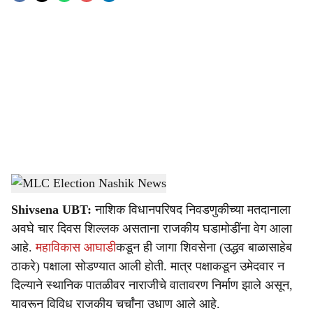
o
c
i
a
l
s
MLC Election Nashik
h
Shivsena UBT:
नाशिक विधानपरिषद निवडणुकीच्या मतदानाला
a
अवघे चार दिवस शिल्लक असताना राजकीय घडामोडींना वेग आला
r
आहे.
महाविकास आघाडी
कडून ही जागा शिवसेना (उद्धव बाळासाहेब
ठाकरे) पक्षाला सोडण्यात आली होती. मात्र पक्षाकडून उमेदवार न
e
दिल्याने स्थानिक पातळीवर नाराजीचे वातावरण निर्माण झाले असून,
यावरून विविध राजकीय चर्चांना उधाण आले आहे.