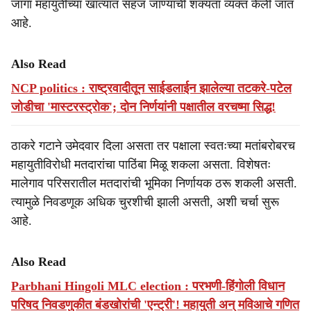
जागा महायुतीच्या खात्यात सहज जाण्याची शक्यता व्यक्त केली जात
आहे.
Also Read
NCP politics : राष्ट्रवादीतून साईडलाईन झालेल्या तटकरे-पटेल
जोडीचा 'मास्टरस्ट्रोक'; दोन निर्णयांनी पक्षातील वरचष्मा सिद्ध!
ठाकरे गटाने उमेदवार दिला असता तर पक्षाला स्वतःच्या मतांबरोबरच
महायुतीविरोधी मतदारांचा पाठिंबा मिळू शकला असता. विशेषतः
मालेगाव परिसरातील मतदारांची भूमिका निर्णायक ठरू शकली असती.
त्यामुळे निवडणूक अधिक चुरशीची झाली असती, अशी चर्चा सुरू
आहे.
Also Read
Parbhani Hingoli MLC election : परभणी-हिंगोली विधान
परिषद निवडणुकीत बंडखोरांची 'एन्ट्री'! महायुती अन् मविआचे गणित