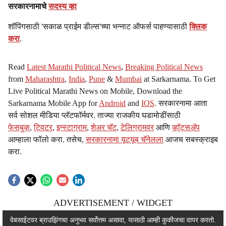
सरकारनामाचे
सदस्य व्हा
शॉपिंगसाठी 'सकाळ प्राईम डील्स'च्या भन्नाट ऑफर्स पाहण्यासाठी
क्लिक
करा
.
Read
Latest Marathi Political News
,
Breaking Political News
from
Maharashtra
,
India
,
Pune
&
Mumbai
at Sarkarnama. To Get
Live Political Marathi News on Mobile, Download the
Sarkarnama Mobile App for
Android
and
IOS
. सरकारनामा आता
सर्व सोशल मीडिया प्लॅटफॉर्मवर. ताज्या राजकीय घडामोडींसाठी
फेसबुक
,
ट्विटर
,
इन्स्टाग्राम
,
शेअर चॅट
,
टेलिग्रामवर
आणि
व्हॉट्सॲप
आम्हाला फॉलो करा. तसेच,
सरकारनामा यूट्यूब चॅनेलला
आजच सबस्क्राइब
करा.
ADVERTISEMENT / WIDGET
ADVERTISEMENT / WIDGET
वेबसाईटवर ब्राउझिंगचा अनुभव सर्वोत्तम असावा, यासाठी आम्ही कुकीजचा वापर करतो.