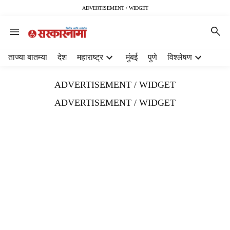
ADVERTISEMENT / WIDGET
H
ताज्या बातम्या
देश
महाराष्ट्र
मुंबई
पुणे
विश्लेषण
e
a
ADVERTISEMENT / WIDGET
d
e
ADVERTISEMENT / WIDGET
r
m
e
n
u
i
t
e
m
s