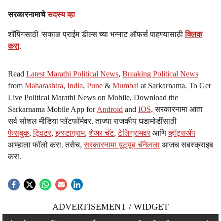
सरकारनामाचे
सदस्य व्हा
शॉपिंगसाठी 'सकाळ प्राईम डील्स'च्या भन्नाट ऑफर्स पाहण्यासाठी
क्लिक
करा
.
Read
Latest Marathi Political News
,
Breaking Political News
from
Maharashtra
,
India
,
Pune
&
Mumbai
at Sarkarnama. To Get
Live Political Marathi News on Mobile, Download the
Sarkarnama Mobile App for
Android
and
IOS
. सरकारनामा आता
सर्व सोशल मीडिया प्लॅटफॉर्मवर. ताज्या राजकीय घडामोडींसाठी
फेसबुक
,
ट्विटर
,
इन्स्टाग्राम
,
शेअर चॅट
,
टेलिग्रामवर
आणि
व्हॉट्सॲप
आम्हाला फॉलो करा. तसेच,
सरकारनामा यूट्यूब चॅनेलला
आजच सबस्क्राइब
करा.
ADVERTISEMENT / WIDGET