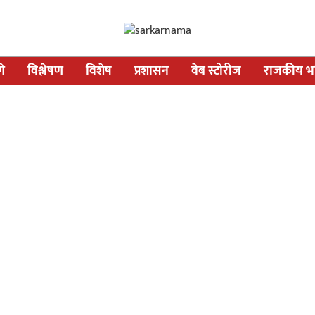
णे
विश्लेषण
विशेष
प्रशासन
वेब स्टोरीज
राजकीय भव