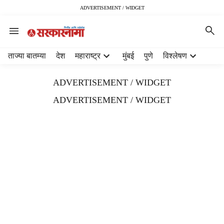
ADVERTISEMENT / WIDGET
H
ताज्या बातम्या
देश
महाराष्ट्र
मुंबई
पुणे
विश्लेषण
e
a
ADVERTISEMENT / WIDGET
d
e
ADVERTISEMENT / WIDGET
r
m
e
n
u
i
t
e
m
s