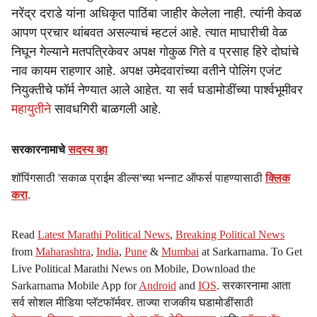
नरेंद्र दराडे यांना अधिकृत पाठिंबा जाहीर केलेला नाही. त्यांनी केवळ
आपण प्रचार थांबवत असल्याचं म्हटलं आहे. त्यात माघारीची वेळ
निघून गेल्याने मतपत्रिकेवर अपक्ष गोकुळ गिते व प्रसाह हिरे दोघांचे
नाव कायम राहणार आहे. अपक्ष उमेदवारांच्या वतीने पोलिंग एजंट
नियुक्तीचे फॉर्म नेण्यात आले आहेत. या सर्व घडामोडींच्या पार्श्वभूमीवर
महायुतीने
सावधगिरी बाळगली आहे.
सरकारनामाचे
सदस्य व्हा
शॉपिंगसाठी 'सकाळ प्राईम डील्स'च्या भन्नाट ऑफर्स पाहण्यासाठी
क्लिक
करा
.
Read
Latest Marathi Political News
,
Breaking Political News
from
Maharashtra
,
India
,
Pune
&
Mumbai
at Sarkarnama. To Get
Live Political Marathi News on Mobile, Download the
Sarkarnama Mobile App for
Android
and
IOS
. सरकारनामा आता
सर्व सोशल मीडिया प्लॅटफॉर्मवर. ताज्या राजकीय घडामोडींसाठी