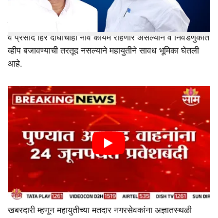
मात्र, तरीही तांत्रिकदृष्ट्या मतपत्रिकेवर अपक्ष उमेदवार गोकुळ गिते
व प्रसाद हिरे दोघांचीही नावे कायम राहणार असल्याने व निवडणुकीत
व्हीप बजावण्याची तरतूद नसल्याने महायुतीने सावध भूमिका घेतली
आहे.
खबरदारी म्हणून महायुतीच्या मतदार नगरसेवकांना अज्ञातस्थळी