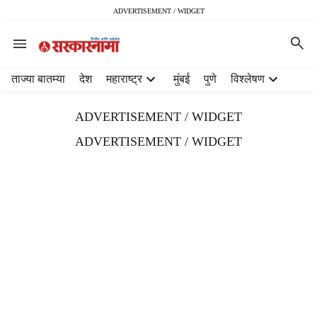
ADVERTISEMENT / WIDGET
H
ताज्या बातम्या
देश
महाराष्ट्र
मुंबई
पुणे
विश्लेषण
e
a
ADVERTISEMENT / WIDGET
d
e
ADVERTISEMENT / WIDGET
r
m
e
n
u
i
t
e
m
s