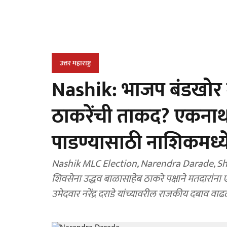
उत्तर महाराष्ट्र
Nashik: भाजप बंडखोर गो
ठाकरेंची ताकद? एकनाथ श
पाडण्यासाठी नाशिकमध्
Nashik MLC Election, Narendra Darade, Shi
शिवसेना उद्धव बाळासाहेब ठाकरे पक्षाने मतदारांना एकत
उमेदवार नरेंद्र दराडे यांच्यावरील राजकीय दबाव वाढ