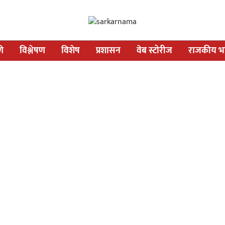
णे
विश्लेषण
विशेष
प्रशासन
वेब स्टोरीज
राजकीय भव