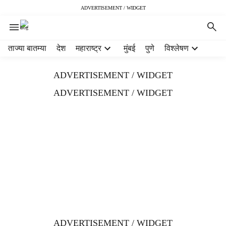
ADVERTISEMENT / WIDGET
H
ताज्या बातम्या
देश
महाराष्ट्र
मुंबई
पुणे
विश्लेषण
e
a
ADVERTISEMENT / WIDGET
d
e
ADVERTISEMENT / WIDGET
r
m
e
n
u
i
t
e
m
s
ADVERTISEMENT / WIDGET