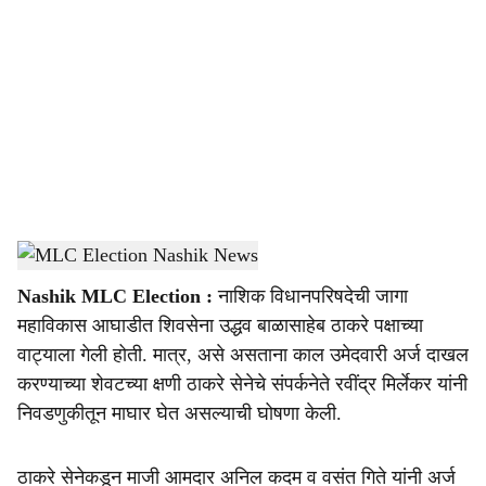
o
c
i
a
l
s
MLC Election Nashik News
h
Nashik MLC Election :
नाशिक विधानपरिषदेची जागा
a
महाविकास आघाडीत शिवसेना उद्धव बाळासाहेब ठाकरे पक्षाच्या
r
वाट्याला गेली होती. मात्र, असे असताना काल उमेदवारी अर्ज दाखल
करण्याच्या शेवटच्या क्षणी ठाकरे सेनेचे संपर्कनेते रवींद्र मिर्लेकर यांनी
e
निवडणुकीतून माघार घेत असल्याची घोषणा केली.
ठाकरे सेनेकडून माजी आमदार अनिल कदम व वसंत गिते यांनी अर्ज