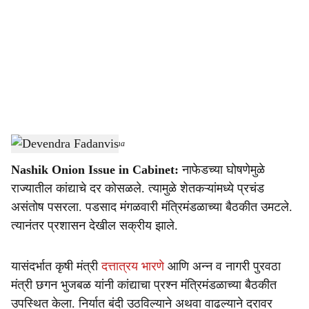
c
i
a
l
s
Devendra Fadanvis
-
Sarkarnama
h
Nashik Onion Issue in Cabinet:
नाफेडच्या घोषणेमुळे
a
राज्यातील कांद्याचे दर कोसळले. त्यामुळे शेतकऱ्यांमध्ये प्रचंड
r
असंतोष पसरला. पडसाद मंगळवारी मंत्रिमंडळाच्या बैठकीत उमटले.
त्यानंतर प्रशासन देखील सक्रीय झाले.
e
यासंदर्भात कृषी मंत्री
दत्तात्रय भारणे
आणि अन्न व नागरी पुरवठा
मंत्री छगन भुजबळ यांनी कांद्याचा प्रश्न मंत्रिमंडळाच्या बैठकीत
उपस्थित केला. निर्यात बंदी उठविल्याने अथवा वाढल्याने दरावर