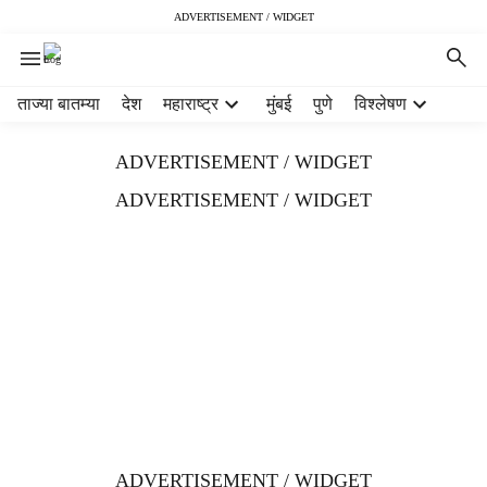
ADVERTISEMENT / WIDGET
H
ताज्या बातम्या
देश
महाराष्ट्र
मुंबई
पुणे
विश्लेषण
e
a
ADVERTISEMENT / WIDGET
d
e
ADVERTISEMENT / WIDGET
r
m
e
n
u
i
t
e
m
s
ADVERTISEMENT / WIDGET