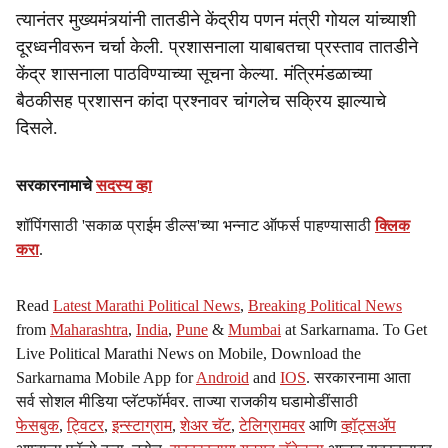
त्यानंतर मुख्यमंत्र्यांनी तातडीने केंद्रीय पणन मंत्री गोयल यांच्याशी
दूरध्वनीवरून चर्चा केली. प्रशासनाला याबाबतचा प्रस्ताव तातडीने
केंद्र शासनाला पाठविण्याच्या सूचना केल्या. मंत्रिमंडळाच्या
बैठकीसह प्रशासन कांदा प्रश्नावर चांगलेच सक्रिय झाल्याचे
दिसले.
सरकारनामाचे
सदस्य व्हा
शॉपिंगसाठी 'सकाळ प्राईम डील्स'च्या भन्नाट ऑफर्स पाहण्यासाठी
क्लिक
करा
.
Read
Latest Marathi Political News
,
Breaking Political News
from
Maharashtra
,
India
,
Pune
&
Mumbai
at Sarkarnama. To Get
Live Political Marathi News on Mobile, Download the
Sarkarnama Mobile App for
Android
and
IOS
. सरकारनामा आता
सर्व सोशल मीडिया प्लॅटफॉर्मवर. ताज्या राजकीय घडामोडींसाठी
फेसबुक
,
ट्विटर
,
इन्स्टाग्राम
,
शेअर चॅट
,
टेलिग्रामवर
आणि
व्हॉट्सॲप