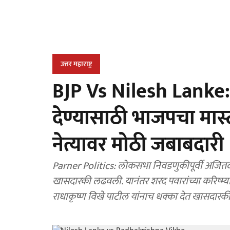
उत्तर महाराष्ट्र
BJP Vs Nilesh Lanke: न
देण्यासाठी भाजपचा मास्टर
नेत्यावर मोठी जबाबदारी
Parner Politics: लोकसभा निवडणुकीपूर्वी अजितदाद
खासदारकी लढवली. यानंतर शरद पवारांच्या करिष्म्य
राधाकृष्ण विखे पाटील यांनाच धक्का देत खासदारक