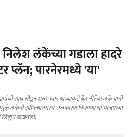
िलेश लंकेंच्या गडाला हादरे
 प्लॅन; पारनेरमध्ये 'या'
ांची साथ सोडून शरद पवार यांच्याकडे येत नीलेश लंके यांनी
ामुळे लंकेंनी अहिल्यानगरचं राजकारण फिरवणाऱ्या भाजपच्या
ी जिंकून दाखवली.