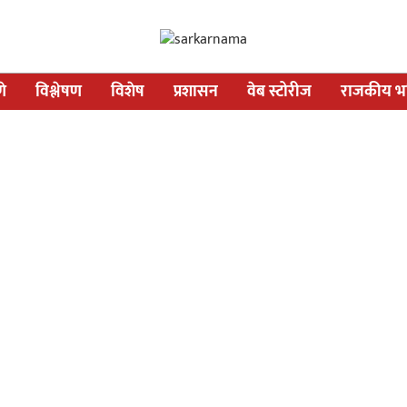
णे
विश्लेषण
विशेष
प्रशासन
वेब स्टोरीज
राजकीय भव