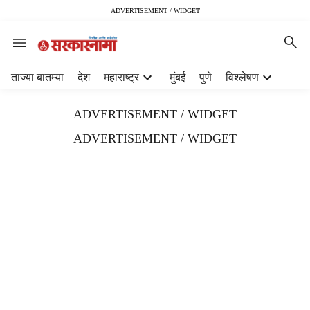
ADVERTISEMENT / WIDGET
H
ताज्या बातम्या
देश
महाराष्ट्र
मुंबई
पुणे
विश्लेषण
e
a
ADVERTISEMENT / WIDGET
d
e
ADVERTISEMENT / WIDGET
r
m
e
n
u
i
t
e
m
s