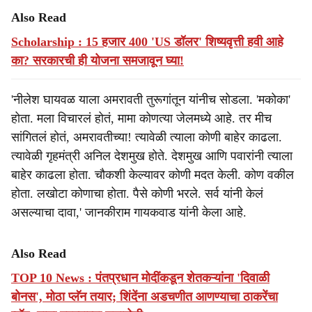
Also Read
Scholarship : 15 हजार 400 'US डॉलर' शिष्यवृत्ती हवी आहे
का? सरकारची ही योजना समजावून घ्या!
'नीलेश घायवळ याला अमरावती तुरूगांतून यांनीच सोडला. 'मकोका'
होता. मला विचारलं होतं, मामा कोणत्या जेलमध्ये आहे. तर मीच
सांगितलं होतं, अमरावतीच्या! त्यावेळी त्याला कोणी बाहेर काढला.
त्यावेळी गृहमंत्री अनिल देशमुख होते. देशमुख आणि पवारांनी त्याला
बाहेर काढला होता. चौकशी केल्यावर कोणी मदत केली. कोण वकील
होता. लखोटा कोणाचा होता. पैसे कोणी भरले. सर्व यांनी केलं
असल्याचा दावा,' जानकीराम गायकवाड यांनी केला आहे.
Also Read
TOP 10 News : पंतप्रधान मोदींकडून शेतकऱ्यांना 'दिवाळी
बोनस', मोठा प्लॅन तयार; शिंदेंना अडचणीत आणण्याचा ठाकरेंचा