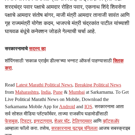
शरदचंद्र पवार पक्षाचे आमदार रोहित पवार, एकनाथ शिंदे शिवसेना
पक्षाचे आमदार संतोष बांगर, माजी मंत्री आमदार तानाजी सावंत आणि
गृह राज्यमंत्री योगेश कदम, भाजपचे मंत्री चंद्रकांत पाटील यांच्याशी
घायवळ बंधूंचे कनेक्शन जोडले गेल्याची चर्चा आहे.
सरकारनामाचे
सदस्य व्हा
शॉपिंगसाठी 'सकाळ प्राईम डील्स'च्या भन्नाट ऑफर्स पाहण्यासाठी
क्लिक
करा
.
Read
Latest Marathi Political News
,
Breaking Political News
from
Maharashtra
,
India
,
Pune
&
Mumbai
at Sarkarnama. To Get
Live Political Marathi News on Mobile, Download the
Sarkarnama Mobile App for
Android
and
IOS
. सरकारनामा आता
सर्व सोशल मीडिया प्लॅटफॉर्मवर. ताज्या राजकीय घडामोडींसाठी
फेसबुक
,
ट्विटर
,
इन्स्टाग्राम
,
शेअर चॅट
,
टेलिग्रामवर
आणि
व्हॉट्सॲप
आम्हाला फॉलो करा. तसेच,
सरकारनामा यूट्यूब चॅनेलला
आजच सबस्क्राइब