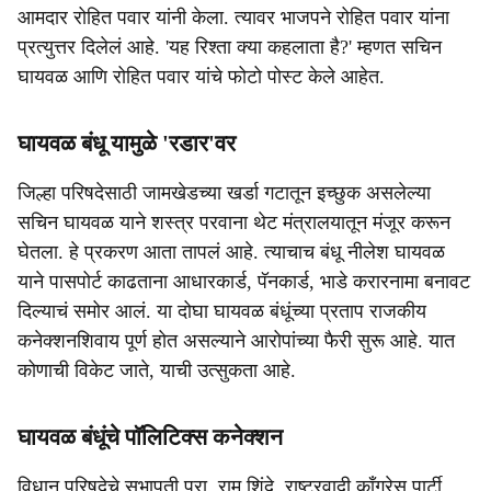
आमदार रोहित पवार यांनी केला. त्यावर भाजपने रोहित पवार यांना
प्रत्युत्तर दिलेलं आहे. 'यह रिश्ता क्या कहलाता है?' म्हणत सचिन
घायवळ आणि रोहित पवार यांचे फोटो पोस्ट केले आहेत.
घायवळ बंधू यामुळे 'रडार'वर
जिल्हा परिषदेसाठी जामखेडच्या खर्डा गटातून इच्छुक असलेल्या
सचिन घायवळ याने शस्त्र परवाना थेट मंत्रालयातून मंजूर करून
घेतला. हे प्रकरण आता तापलं आहे. त्याचाच बंधू नीलेश घायवळ
याने पासपोर्ट काढताना आधारकार्ड, पॅनकार्ड, भाडे करारनामा बनावट
दिल्याचं समोर आलं. या दोघा घायवळ बंधूंच्या प्रताप राजकीय
कनेक्शनशिवाय पूर्ण होत असल्याने आरोपांच्या फैरी सुरू आहे. यात
कोणाची विकेट जाते, याची उत्सुकता आहे.
घायवळ बंधूंचे पाॅलिटिक्स कनेक्शन
विधान परिषदेचे सभापती प्रा. राम शिंदे, राष्ट्रवादी काँग्रेस पार्टी