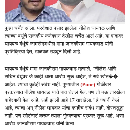
आईवडिल आणि पत्नीसह घायवळ कुटुंबाचे वास्तव्य पुण्यात आहे.
नीलेश घायवळ याचे पुणे, मराठवाड्यासह पश्चिम महाराष्ट्रातील
गुन्हेगारीचे कारनामे चर्चेत असतानाच, कोथरूड इथं गोळीबारामुळे
पुन्हा चर्चेत आला. परदेशात पसार झालेला नीलेश घायवळ आणि
त्याच्या बंधूंचे राजकीय कनेक्शन देखील चर्चेत आलं आहे. या वादावर
घायवळ बंधूंचे जामखेडमधील मामा जानकीराम गायकवाड यांनी
प्रतिक्रिया देत, खळबळ उडवून दिली आहे.
घायवळ बंधूंचे मामा जानकीराम गायकवाड म्हणाले, "नीलेश आणि
सचिन बंधूंवर जे काही आता आरोप सुरू आहेत, ते सर्व खोट��
आहेत. त्यांचा कुठेही संबंध नाही. पुण्यातील
(Pune)
गोळीबार
प्रकरणात नीलेश घायवळ याचे नाव घेतलं गेल. पण तो नऊ तारखेला
बाहेरगावी गेला आहे. सही झाली आहे 17 तारखेला." हे ज्यांनी केलं
आहे, त्यांचा अन् नीलेश घायवळ यांचा काहीच संबंध नाही. दोस्तसुद्धा
नाही. पण खोटंनाटं करून त्याला गुंतवण्याचा प्रकार सुरू आहे, असा
आरोप जानकीराम गायकवाड यांनी केला.