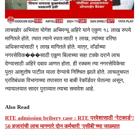
लाचखोर अभियंता योगेश अभिमन्यू अहिरे याने एकुण १८ लाख रुपये
मागितले होते. त्यात त्याने स्वतःसाठी ९ लाख, त्यांच्या वरिष्ठ
अधिकाऱ्यांसाठी ९ लाख मागितले होते. मात्र, वाॅर्डाच्या
नगरसेविक���साठी एकूण बिलाच्या सहा टक्के दराने लाच
देण्यासाठी अहिरे दबाव आणत होता. ही रक्कम त्या नगरसेविकेचा
पुत्र आशुतोष पाटील याला देण्याचे निश्‍चित झाले होते. लाचलुचपत
प्रतिबंधक विभागाच्या तपासात या बाबी रेकॉर्डवर घेतल्या असून,
न्यायालयात सादर पुराव्यात त्याचा समावेश आहे.
Also Read
RTE admission bribery case : RTE प्रवेशासाठी ‘रेटकार्ड’!
50 हजारांची लाच मागणारे दोन कर्मचारी 'एसीबी'च्या जाळ्यात