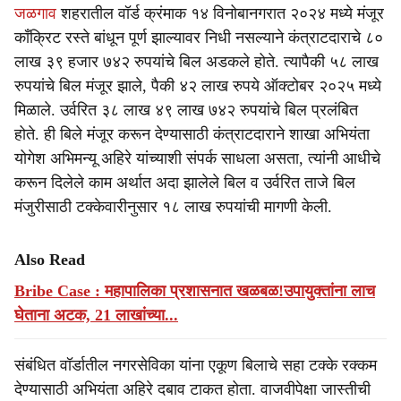
जळगाव
शहरातील वॉर्ड क्रंमाक १४ विनोबानगरात २०२४ मध्ये मंजूर
कॉंक्रिट रस्ते बांधून पूर्ण झाल्यावर निधी नसल्याने कंत्राटदाराचे ८०
लाख ३९ हजार ७४२ रुपयांचे बिल अडकले होते. त्यापैकी ५८ लाख
रुपयांचे बिल मंजूर झाले, पैकी ४२ लाख रुपये ऑक्टोबर २०२५ मध्ये
मिळाले. उर्वरित ३८ लाख ४९ लाख ७४२ रुपयांचे बिल प्रलंबित
होते. ही बिले मंजूर करून देण्यासाठी कंत्राटदाराने शाखा अभियंता
योगेश अभिमन्यू अहिरे यांच्याशी संपर्क साधला असता, त्यांनी आधीचे
करून दिलेले काम अर्थात अदा झालेले बिल व उर्वरित ताजे बिल
मंजुरीसाठी टक्केवारीनुसार १८ लाख रुपयांची मागणी केली.
Also Read
Bribe Case : महापालिका प्रशासनात खळबळ!उपायुक्तांना लाच
घेताना अटक, 21 लाखांच्या...
संबंधित वॉर्डातील नगरसेविका यांना एकूण बिलाचे सहा टक्के रक्कम
देण्यासाठी अभियंता अहिरे दबाव टाकत होता. वाजवीपेक्षा जास्तीची