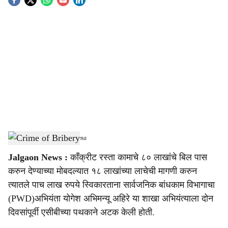
S
o
c
i
a
l
s
Crime of Bribery
-
Sarkarnama
h
Jalgaon News :
कॉंक्रीट रस्ता कामाचे ८० लाखांचे बिल पास
a
करुन देण्याच्या मोबदल्यात १८ लाखांच्या लाचेची मागणी करुन
r
त्यातले पाच लाख रुपये स्विकारताना सार्वजनिक बांधकाम विभागाचा
(PWD)अभियंता योगेश अभिमन्यू अहिरे या शाखा अभियंत्याला दोन
e
दिवसांपूर्वी एसीबीच्या पथकाने अटक केली होती.