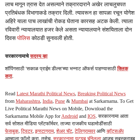
लाच मागून त्रास देत असल्याने तक्रारदाराने अखेर लाचलुचपत
प्रतिबंधक विभागाकडे तक्रार दिली. त्यावरून हा सापळा रचून योगेश
अहिरे याला पाच लाखांची रोकड घेताना कारसह अटक केली. त्याला
रविवारी न्यायालयात हजर केले असता न्यायालयाने संशयिताला दोन
दिवस
पोलिस
कोठडी सुनावली होती.
सरकारनामाचे
सदस्य व्हा
शॉपिंगसाठी 'सकाळ प्राईम डील्स'च्या भन्नाट ऑफर्स पाहण्यासाठी
क्लिक
करा
.
Read
Latest Marathi Political News
,
Breaking Political News
from
Maharashtra
,
India
,
Pune
&
Mumbai
at Sarkarnama. To Get
Live Political Marathi News on Mobile, Download the
Sarkarnama Mobile App for
Android
and
IOS
. सरकारनामा आता
सर्व सोशल मीडिया प्लॅटफॉर्मवर. ताज्या राजकीय घडामोडींसाठी
फेसबुक
,
ट्विटर
,
इन्स्टाग्राम
,
शेअर चॅट
,
टेलिग्रामवर
आणि
व्हॉट्सॲप
आम्हाला फॉलो करा. तसेच,
सरकारनामा यूट्यूब चॅनेलला
आजच सबस्क्राइब