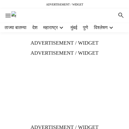
ADVERTISEMENT / WIDGET
H
ताज्या बातम्या
देश
महाराष्ट्र
मुंबई
पुणे
विश्लेषण
e
a
ADVERTISEMENT / WIDGET
d
e
ADVERTISEMENT / WIDGET
r
m
e
n
u
i
t
e
m
s
ADVERTISEMENT / WIDGET