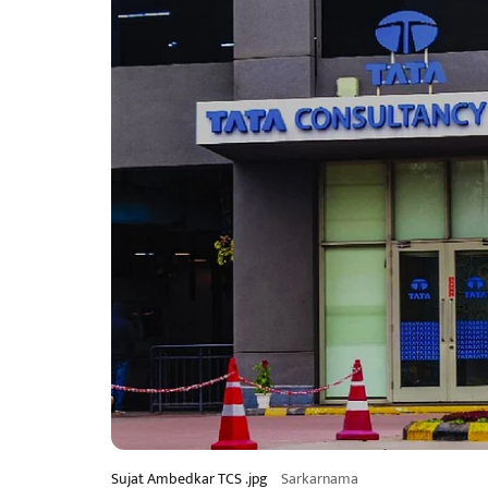
Sujat Ambedkar TCS .jpg
Sarkarnama