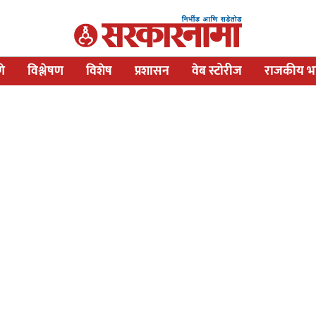
णे
विश्लेषण
विशेष
प्रशासन
वेब स्टोरीज
राजकीय भव