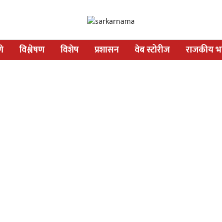
णे
विश्लेषण
विशेष
प्रशासन
वेब स्टोरीज
राजकीय भव