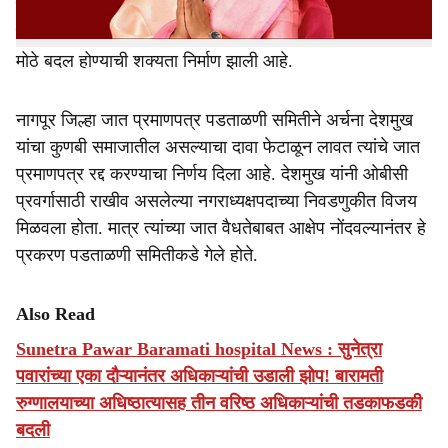
त्यांचे नगराध्यक्षपद धोक्यात आल्याची चर्चा राजकीय वर्तुळात रंगू
लागली आहे. या निर्णयामुळे काटोलमधील राजकीय समीकरणांमध्ये
मोठे बदल होण्याची शक्यता निर्माण झाली आहे.
नागपूर जिल्हा जात प्रमाणपत्र पडताळणी समितीने अर्चना देशमुख
यांचा कुणबी समाजातील असल्याचा दावा फेटाळून लावत त्यांचे जात
प्रमाणपत्र रद्द करण्याचा निर्णय दिला आहे. देशमुख यांनी ओबीसी
प्रवर्गासाठी राखीव असलेल्या नगराध्यक्षपदाच्या निवडणुकीत विजय
मिळवला होता. मात्र त्यांच्या जात वैधतेबाबत आक्षेप नोंदवल्यानंतर हे
प्रकरण पडताळणी समितीकडे गेले होते.
Also Read
Sunetra Pawar Baramati hospital News : सुनेत्रा
पवारांच्या एका दौऱ्यानंतर अधिकाऱ्यांची उडाली झोप! बारामती
रुग्णालयाच्या अधिष्ठात्यासह तीन वरिष्ठ अधिकाऱ्यांची तडकाफडकी
बदली