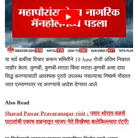
या सर्व बाबींचा विचार करून समितीने 19 June रोजी अंतिम निकाल
जाहीर केला. कुणबी, कुणबी-मराठा किंवा मराठा-कुणबी असा दावा
सिद्ध करण्यासाठी आवश्यक पुरावे उपलब्ध नसल्याचा निष्कर्ष नोंदवत
जात प्रमाणपत्र रद्द करण्याचे आदेश देण्यात आले.
Also Read
Sharad Pawar Pravaranagar visit : पवार-थोरात-वळसे
पाटलांची एकाच वाहनातून भाजप नेते विखेंच्या बालेकिल्ल्यात एंट्री!