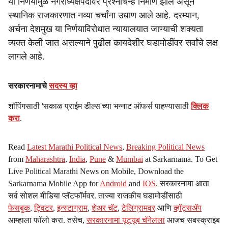
या निर्णयामुळे नगराध्यक्षपदावर प्रश्नचिन्ह निर्माण झाले असून
स्थानिक राजकारणात नव्या चर्चांना उधाण आले आहे. दरम्यान,
अर्चना देशमुख या निर्णयाविरोधात न्यायालयात जाण्याची शक्यता
व्यक्त केली जात असल्याने पुढील कायदेशीर घडामोडींवर सर्वांचे लक्ष
लागले आहे.
सरकारनामाचे
सदस्य व्हा
शॉपिंगसाठी 'सकाळ प्राईम डील्स'च्या भन्नाट ऑफर्स पाहण्यासाठी
क्लिक
करा
.
Read
Latest Marathi Political News
,
Breaking Political News
from
Maharashtra
,
India
,
Pune
&
Mumbai
at Sarkarnama. To Get
Live Political Marathi News on Mobile, Download the
Sarkarnama Mobile App for
Android
and
IOS
. सरकारनामा आता
सर्व सोशल मीडिया प्लॅटफॉर्मवर. ताज्या राजकीय घडामोडींसाठी
फेसबुक
,
ट्विटर
,
इन्स्टाग्राम
,
शेअर चॅट
,
टेलिग्रामवर
आणि
व्हॉट्सॲप
आम्हाला फॉलो करा. तसेच,
सरकारनामा यूट्यूब चॅनेलला
आजच सबस्क्राइब