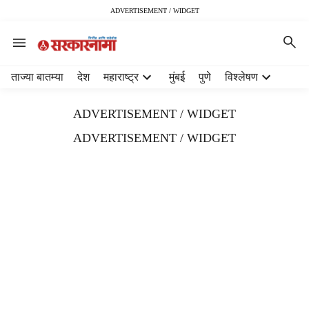
ADVERTISEMENT / WIDGET
H
ताज्या बातम्या
देश
महाराष्ट्र
मुंबई
पुणे
विश्लेषण
e
a
ADVERTISEMENT / WIDGET
d
e
ADVERTISEMENT / WIDGET
r
m
e
n
u
i
t
e
m
s