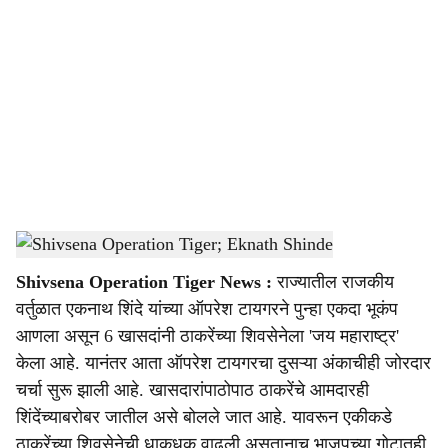
o
c
i
a
l
s
Shivsena Operation Tiger; Eknath Shinde
-
sarkarnama
h
Shivsena Operation Tiger News :
राज्यातील राजकीय
a
वर्तुळात एकनाथ शिंदे यांच्या ऑपरेश टायगरने पुन्हा एकदा भूकंप
r
आणला असून 6 खासदांनी ठाकरेंच्या शिवसेनेला 'जय महाराष्ट्र'
केला आहे. यानंतर आता ऑपरेश टायगरचा दुसऱ्या अंकाचीही जोरदार
e
चर्चा सुरू झाली आहे. खासदारांपाठोपाठ ठाकरेंचे आमदारही
शिंदेंच्याबरोबर जातील असे बोलले जात आहे. यावरून एकीकडे
ठाकरेंच्या शिवसेनेची धाकधूक वाढली असतानाच भाजपच्या गोटातही