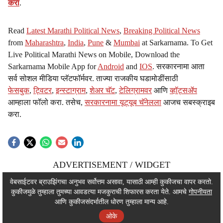
करा
.
Read
Latest Marathi Political News
,
Breaking Political News
from
Maharashtra
,
India
,
Pune
&
Mumbai
at Sarkarnama. To Get
Live Political Marathi News on Mobile, Download the
Sarkarnama Mobile App for
Android
and
IOS
. सरकारनामा आता
सर्व सोशल मीडिया प्लॅटफॉर्मवर. ताज्या राजकीय घडामोडींसाठी
फेसबुक
,
ट्विटर
,
इन्स्टाग्राम
,
शेअर चॅट
,
टेलिग्रामवर
आणि
व्हॉट्सॲप
आम्हाला फॉलो करा. तसेच,
सरकारनामा यूट्यूब चॅनेलला
आजच सबस्क्राइब
करा.
ADVERTISEMENT / WIDGET
ADVERTISEMENT / WIDGET
वेबसाईटवर ब्राउझिंगचा अनुभव सर्वोत्तम असावा, यासाठी आम्ही कुकीजचा वापर करतो.
कुकीजमुळे तुम्हाला तुमच्या आवडत्या मजकुराची शिफारस करता येते. आमचे
गोपनीयता
ADVERTISEMENT / WIDGET
आणि कुकीजसंदर्भातील धोरण तुम्हाला मान्य आहे.
ओके