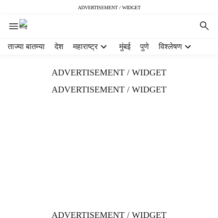
ADVERTISEMENT / WIDGET
H
ताज्या बातम्या
देश
महाराष्ट्र
मुंबई
पुणे
विश्लेषण
e
a
ADVERTISEMENT / WIDGET
d
e
ADVERTISEMENT / WIDGET
r
m
e
n
u
i
t
e
m
s
ADVERTISEMENT / WIDGET