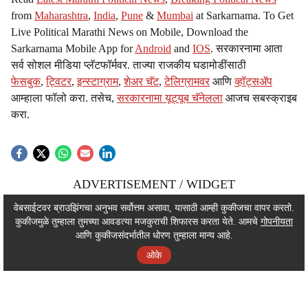
from
Maharashtra
,
India
,
Pune
&
Mumbai
at Sarkarnama. To Get
Live Political Marathi News on Mobile, Download the
Sarkarnama Mobile App for
Android
and
IOS
. सरकारनामा आता
सर्व सोशल मीडिया प्लॅटफॉर्मवर. ताज्या राजकीय घडामोडींसाठी
फेसबुक
,
ट्विटर
,
इन्स्टाग्राम
,
शेअर चॅट
,
टेलिग्रामवर
आणि
व्हॉट्सॲप
आम्हाला फॉलो करा. तसेच,
सरकारनामा यूट्यूब चॅनेलला
आजच सबस्क्राइब
करा.
ADVERTISEMENT / WIDGET
ADVERTISEMENT / WIDGET
वेबसाईटवर ब्राउझिंगचा अनुभव सर्वोत्तम असावा, यासाठी आम्ही कुकीजचा वापर करतो.
कुकीजमुळे तुम्हाला तुमच्या आवडत्या मजकुराची शिफारस करता येते. आमचे
गोपनीयता
ADVERTISEMENT / WIDGET
आणि कुकीजसंदर्भातील धोरण तुम्हाला मान्य आहे.
ओके