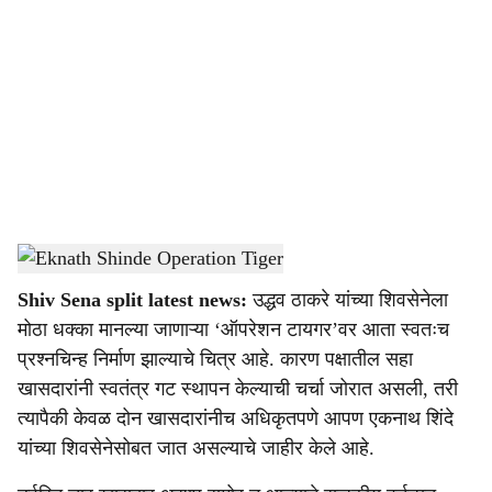
o
c
i
a
l
s
Eknath Shinde Operation Tiger
-
Sarkarnama
h
Shiv Sena split latest news:
उद्धव ठाकरे यांच्या शिवसेनेला
a
मोठा धक्का मानल्या जाणाऱ्या ‘ऑपरेशन टायगर’वर आता स्वतःच
r
प्रश्नचिन्ह निर्माण झाल्याचे चित्र आहे. कारण पक्षातील सहा
खासदारांनी स्वतंत्र गट स्थापन केल्याची चर्चा जोरात असली, तरी
e
त्यापैकी केवळ दोन खासदारांनीच अधिकृतपणे आपण एकनाथ शिंदे
यांच्या शिवसेनेसोबत जात असल्याचे जाहीर केले आहे.