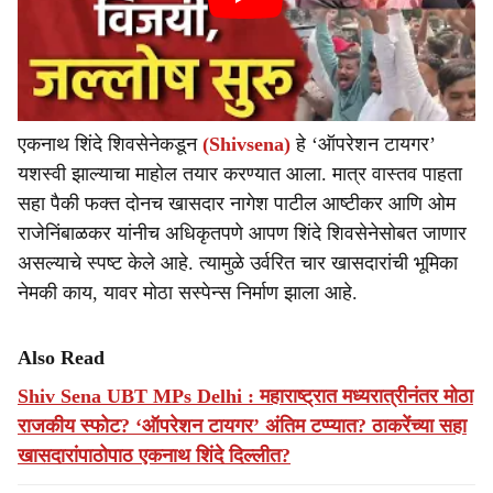
एकनाथ शिंदे शिवसेनेकडून
(Shivsena)
हे ‘ऑपरेशन टायगर’
यशस्वी झाल्याचा माहोल तयार करण्यात आला. मात्र वास्तव पाहता
सहा पैकी फक्त दोनच खासदार नागेश पाटील आष्टीकर आणि ओम
राजेनिंबाळकर यांनीच अधिकृतपणे आपण शिंदे शिवसेनेसोबत जाणार
असल्याचे स्पष्ट केले आहे. त्यामुळे उर्वरित चार खासदारांची भूमिका
नेमकी काय, यावर मोठा सस्पेन्स निर्माण झाला आहे.
Also Read
Shiv Sena UBT MPs Delhi : महाराष्ट्रात मध्यरात्रीनंतर मोठा
राजकीय स्फोट? ‘ऑपरेशन टायगर’ अंतिम टप्प्यात? ठाकरेंच्या सहा
खासदारांपाठोपाठ एकनाथ शिंदे दिल्लीत?