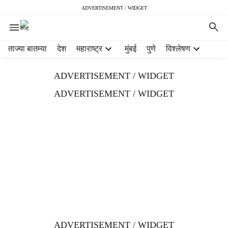
ADVERTISEMENT / WIDGET
H
ताज्या बातम्या
देश
महाराष्ट्र
मुंबई
पुणे
विश्लेषण
e
a
ADVERTISEMENT / WIDGET
d
e
ADVERTISEMENT / WIDGET
r
m
e
n
u
i
t
e
m
s
ADVERTISEMENT / WIDGET