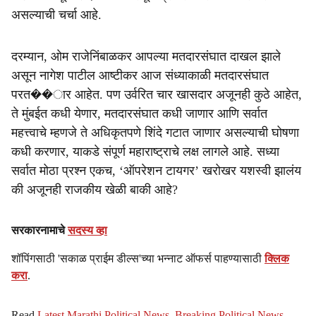
असल्याची चर्चा आहे.
दरम्यान, ओम राजेनिंबाळकर आपल्या मतदारसंघात दाखल झाले
असून नागेश पाटील आष्टीकर आज संध्याकाळी मतदारसंघात
परत��ार आहेत. पण उर्वरित चार खासदार अजूनही कुठे आहेत,
ते मुंबईत कधी येणार, मतदारसंघात कधी जाणार आणि सर्वात
महत्त्वाचे म्हणजे ते अधिकृतपणे शिंदे गटात जाणार असल्याची घोषणा
कधी करणार, याकडे संपूर्ण महाराष्ट्राचे लक्ष लागले आहे. सध्या
सर्वात मोठा प्रश्न एकच, ‘ऑपरेशन टायगर’ खरोखर यशस्वी झालंय
की अजूनही राजकीय खेळी बाकी आहे?
सरकारनामाचे
सदस्य व्हा
शॉपिंगसाठी 'सकाळ प्राईम डील्स'च्या भन्नाट ऑफर्स पाहण्यासाठी
क्लिक
करा
.
Read
Latest Marathi Political News
,
Breaking Political News