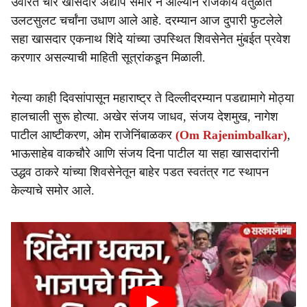
उर्वरित चार खासदार अद्याप समोर न आल्याने राजकीय वर्तुळात
उलटसुलट चर्चांना उधाण आले आहे. दरम्यान आज दुपारी फुटलेले
सहा खासदार एकनाथ शिंदे यांच्या उपस्थित शिवसेनेत मुंबईत प्रवेश
करणार असल्याची माहिती सूत्रांकडून मिळाली.
गेल्या काही दिवसांपासून महाराष्ट्र ते दिल्लीदरम्यान पडद्यामागे मोठ्या
हालचाली सुरू होत्या. अखेर संजय जाधव, संजय देशमुख, नागेश
पाटील आष्टीकरण, ओम राजेनिंबाळकर
(Om Rajenimbalkar)
,
भाऊसाहेब वाकचौरे आणि संजय दिना पाटील या सहा खासदारांनी
उद्धव ठाकरे यांच्या शिवसेनेतून बाहेर पडत स्वतंत्र गट स्थापन
केल्याचे समोर आले.