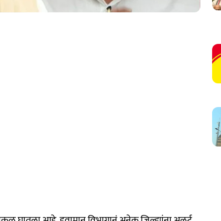
ाकुळ घातला आहे. हवामान विभागानं अनेक जिल्ह्यांना अलर्ट