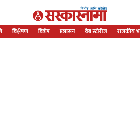
णे
विश्लेषण
विशेष
प्रशासन
वेब स्टोरीज
राजकीय भव