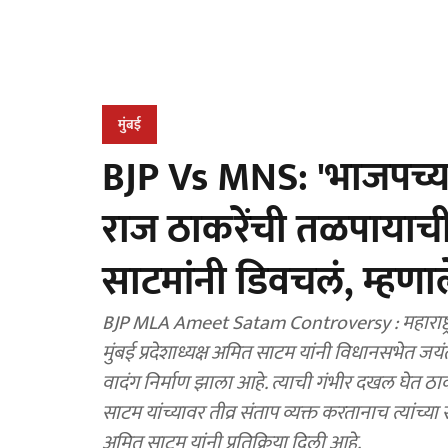
मुंबई
BJP Vs MNS: 'भाजपच्या 
राज ठाकरेंची तळपाया
साटमांनी डिवचलं, म्हणाल
BJP MLA Ameet Satam Controversy : महाराष्ट्र न
मुंबई प्रदेशाध्यक्ष अमित साटम यांनी विधानसभेत ज
वादंग निर्माण झाला आहे. त्याची गंभीर दखल घेत ठाकरे
साटम यांच्यावर तीव्र संताप व्यक्त करतानाच त्यांच्या राजीनाम्याची 
अमित साटम यांनी प्रतिक्रिया दिली आहे.